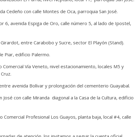
nida Cedeño con calle Montes de Oca, parroquia San José.
tor 6, avenida Espiga de Oro, calle número 5, al lado de Ipostel,
e Girardot, entre Carabobo y Sucre, sector El Playón (Stand).
e Piar, edificio Palermo.
 Comercial Vía Veneto, nivel estacionamiento, locales M5 y
 Cruz.
ntre avenida Bolívar y prolongación del cementerio Guayabal.
 José con calle Miranda diagonal a la Casa de la Cultura, edificio
 Comercial Profesional Los Guayos, planta baja, local #4, calle
rnadas de atención, los invitamos a seguir la cuenta oficial