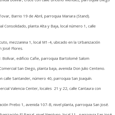
ovar, Barrio 19 de Abril, parroquia Mariara (Stand).
l Consolidado, planta Alta y Baja, local número 1, calle
to, mezzanina 1, local M1-4, ubicado en la Urbanización
 José Flores.
v. Bolívar, edificio Cafie, parroquia Bartolomé Salom
 Comercial San Diego, planta baja, avenida Don Julio Centeno.
con calle Santander, número 40, parroquia San Joaquín.
ercial Valencia Center, locales 21 y 22, calle Cantaura con
ción Prebo 1, avenida 107-B, nivel planta, parroquia San José.
anización El Parral, nivel Neptuno, local 11, parroquia San José.