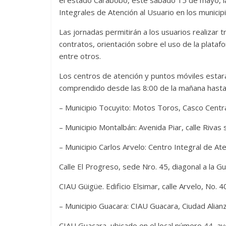
el estado Carabobo, este sábado 15 de mayo, l
Integrales de Atención al Usuario en los municipi
Las jornadas permitirán a los usuarios realizar 
contratos, orientación sobre el uso de la plata
entre otros.
Los centros de atención y puntos móviles estará
comprendido desde las 8:00 de la mañana hasta l
– Municipio Tocuyito: Motos Toros, Casco Centra
– Municipio Montalbán: Avenida Piar, calle Rivas 
– Municipio Carlos Arvelo: Centro Integral de Ate
Calle El Progreso, sede Nro. 45, diagonal a la Gu
CIAU Güigüe. Edificio Elsimar, calle Arvelo, No. 4
– Municipio Guacara: CIAU Guacara, Ciudad Alianza
CIAU Guacara, ubicado en el local número 44, av