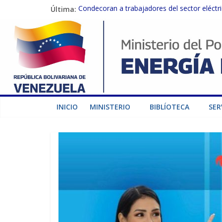
Última:
Condecoran a trabajadores del sector eléctric
Gobierno Nacional coordina acciones con el 
Inspeccionan trabajos de rehabilitación en 
Gobierno Nacional activa plan preventivo pa
Termocarabobo recupera el 50% de su capaci
INICIO
MINISTERIO
BIBLÍOTECA
SER