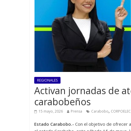
REGIONALES
Activan jornadas de at
carabobeños
,
15 mayo, 2026
Prensa
Carabobo
CORPOELEC
Estado Carabobo.-
Con el objetivo de ofrecer a