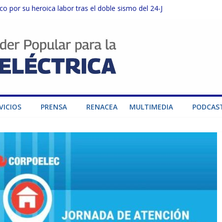
o por su heroica labor tras el doble sismo del 24-J
sector privado para fortalecer el SEN ante el «Súper Niño»
instalaciones del SEN en Carabobo
ra fortalecer el SEN ante el fenómeno de El Niño
dad de generación para fortalecer el SEN
VICIOS
PRENSA
RENACEA
MULTIMEDIA
PODCAS