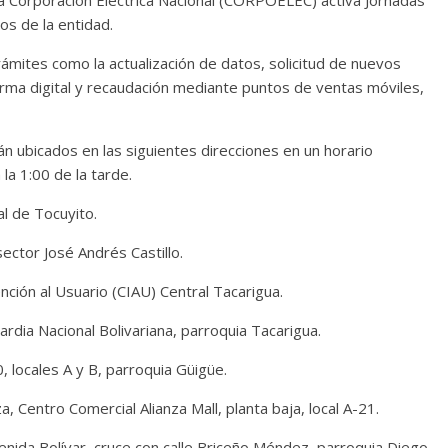
a Corporación Eléctrica Nacional (CORPOELEC) activa Jornadas
os de la entidad.
trámites como la actualización de datos, solicitud de nuevos
forma digital y recaudación mediante puntos de ventas móviles,
n ubicados en las siguientes direcciones en un horario
a 1:00 de la tarde.
l de Tocuyito.
sector José Andrés Castillo.
nción al Usuario (CIAU) Central Tacarigua.
ardia Nacional Bolivariana, parroquia Tacarigua.
0, locales A y B, parroquia Güigüe.
, Centro Comercial Alianza Mall, planta baja, local A-21.
enida Bolívar, cruce con calle Briceño Méndez, parroquia Diego