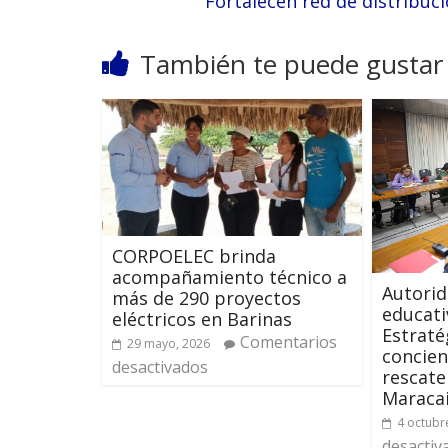
Fortalecen red de distribuci
También te puede gustar
CORPOELEC brinda
acompañamiento técnico a
Autorid
más de 290 proyectos
educati
eléctricos en Barinas
Estraté
Comentarios
29 mayo, 2026
concien
desactivados
rescate
Maraca
4 octubr
desactiv