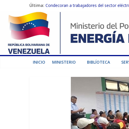
Última:
Condecoran a trabajadores del sector eléctric
Gobierno Nacional coordina acciones con el 
Inspeccionan trabajos de rehabilitación en 
Gobierno Nacional activa plan preventivo pa
Termocarabobo recupera el 50% de su capaci
INICIO
MINISTERIO
BIBLÍOTECA
SER