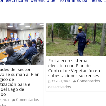
ón eléctrica en beneficio de 110 familias barinesas
Fortalecen sistema
eléctrico con Plan de
ades del sector
Control de Vegetación en
vo se suman al Plan
subestaciones sucrenses
gico de
Comentarios
17 abril, 2026
tización para el
desactivados
 del Lago de
ibo
Comentarios
e, 2023
ados