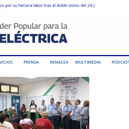
o por su heroica labor tras el doble sismo del 24-J
sector privado para fortalecer el SEN ante el «Súper Niño»
instalaciones del SEN en Carabobo
ra fortalecer el SEN ante el fenómeno de El Niño
dad de generación para fortalecer el SEN
VICIOS
PRENSA
RENACEA
MULTIMEDIA
PODCAS