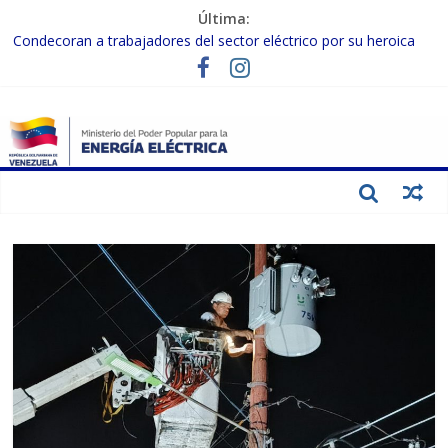
Última:
Condecoran a trabajadores del sector eléctrico por su heroica
labor tras el doble sismo del 24-J
Gobierno Nacional coordina acciones con el sector privado para
fortalecer el SEN ante el «Súper Niño»
Inspeccionan trabajos de rehabilitación en instalaciones del SEN
en Carabobo
Gobierno Nacional activa plan preventivo para fortalecer el SEN
ante el fenómeno de El Niño
Termocarabobo recupera el 50% de su capacidad de generación
para fortalecer el SEN