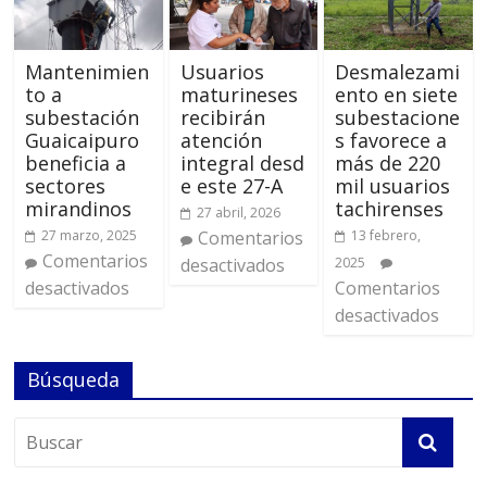
Mantenimien
Usuarios
Desmalezami
to a
maturineses
ento en siete
subestación
recibirán
subestacione
Guaicaipuro
atención
s favorece a
beneficia a
integral desd
más de 220
sectores
e este 27-A
mil usuarios
mirandinos
tachirenses
27 abril, 2026
27 marzo, 2025
Comentarios
13 febrero,
Comentarios
desactivados
2025
desactivados
Comentarios
desactivados
Búsqueda