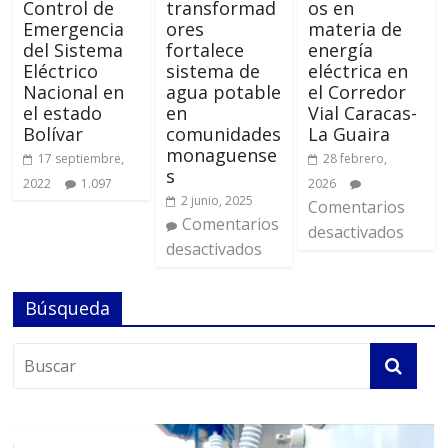
Control de
transformad
os en
Emergencia
ores
materia de
del Sistema
fortalece
energía
Eléctrico
sistema de
eléctrica en
Nacional en
agua potable
el Corredor
el estado
en
Vial Caracas-
Bolívar
comunidades
La Guaira
monaguense
17 septiembre,
28 febrero,
s
2022
1.097
2026
2 junio, 2025
Comentarios
Comentarios
desactivados
desactivados
Búsqueda