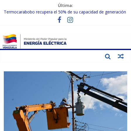
Última:
Termocarabobo recupera el 50% de su capacidad de generación
para fortalecer el SEN
MPPEE avanza en la recuperación de infraestructuras eléctricas
afectadas por los sismos
Gobierno Nacional coordina acciones con el sector privado para
fortalecer el SEN ante el «Súper Niño»
Inspeccionan trabajos de rehabilitación en instalaciones del SEN
en Carabobo
Gobierno Nacional activa plan preventivo para fortalecer el SEN
ante el fenómeno de El Niño