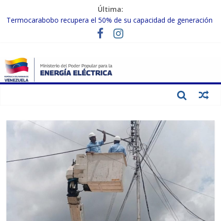
Última:
Termocarabobo recupera el 50% de su capacidad de generación
para fortalecer el SEN
MPPEE avanza en la recuperación de infraestructuras eléctricas
afectadas por los sismos
Gobierno Nacional coordina acciones con el sector privado para
fortalecer el SEN ante el «Súper Niño»
Inspeccionan trabajos de rehabilitación en instalaciones del SEN
en Carabobo
Gobierno Nacional activa plan preventivo para fortalecer el SEN
ante el fenómeno de El Niño