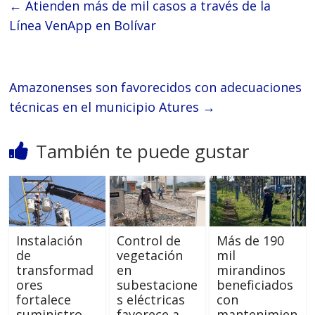
←
Atienden más de mil casos a través de la
Línea VenApp en Bolívar
Amazonenses son favorecidos con adecuaciones
técnicas en el municipio Atures
→
También te puede gustar
Instalación
Control de
Más de 190
de
vegetación
mil
transformad
en
mirandinos
ores
subestacione
beneficiados
fortalece
s eléctricas
con
suministro
favorece a
mantenimien