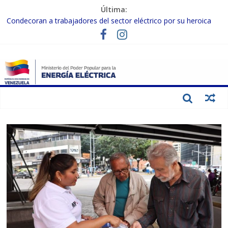
Última:
Condecoran a trabajadores del sector eléctrico por su heroica
labor tras el doble sismo del 24-J
Gobierno Nacional coordina acciones con el sector privado para
fortalecer el SEN ante el «Súper Niño»
Inspeccionan trabajos de rehabilitación en instalaciones del SEN
en Carabobo
Gobierno Nacional activa plan preventivo para fortalecer el SEN
ante el fenómeno de El Niño
Termocarabobo recupera el 50% de su capacidad de generación
para fortalecer el SEN