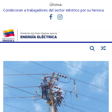
Última:
Condecoran a trabajadores del sector eléctrico por su heroica
labor tras el doble sismo del 24-J
Gobierno Nacional coordina acciones con el sector privado para
fortalecer el SEN ante el «Súper Niño»
Inspeccionan trabajos de rehabilitación en instalaciones del SEN
en Carabobo
Gobierno Nacional activa plan preventivo para fortalecer el SEN
ante el fenómeno de El Niño
Termocarabobo recupera el 50% de su capacidad de generación
para fortalecer el SEN