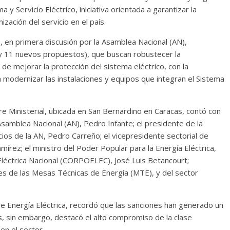
y Servicio Eléctrico, iniciativa orientada a garantizar la
zación del servicio en el país.
 en primera discusión por la Asamblea Nacional (AN),
 y 11 nuevos propuestos), que buscan robustecer la
s de mejorar la protección del sistema eléctrico, con la
 modernizar las instalaciones y equipos que integran el Sistema
rre Ministerial, ubicada en San Bernardino en Caracas, contó con
 Asamblea Nacional (AN), Pedro Infante; el presidente de la
os de la AN, Pedro Carreño; el vicepresidente sectorial de
mírez; el ministro del Poder Popular para la Energía Eléctrica,
 Eléctrica Nacional (CORPOELEC), José Luis Betancourt;
es de las Mesas Técnicas de Energía (MTE), y del sector
a de Energía Eléctrica, recordó que las sanciones han generado un
ís, sin embargo, destacó el alto compromiso de la clase
en el sector.