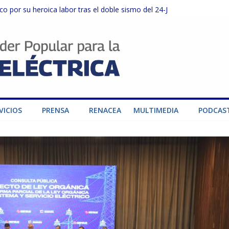
o por su heroica labor tras el doble sismo del 24-J
sector privado para fortalecer el SEN ante el «Súper Niño»
instalaciones del SEN en Carabobo
ra fortalecer el SEN ante el fenómeno de El Niño
dad de generación para fortalecer el SEN
VICIOS
PRENSA
RENACEA
MULTIMEDIA
PODCAS