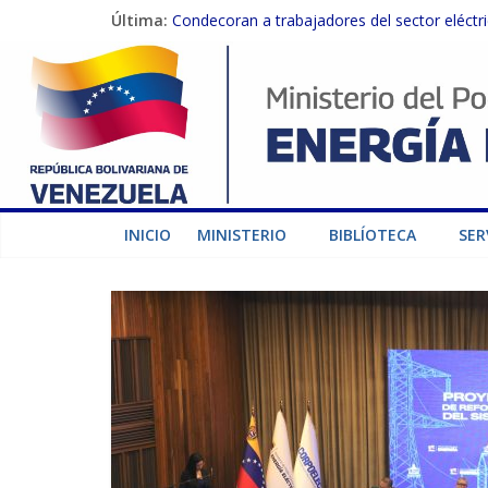
Última:
Condecoran a trabajadores del sector eléctric
Gobierno Nacional coordina acciones con el 
Inspeccionan trabajos de rehabilitación en 
Gobierno Nacional activa plan preventivo pa
Termocarabobo recupera el 50% de su capaci
INICIO
MINISTERIO
BIBLÍOTECA
SER