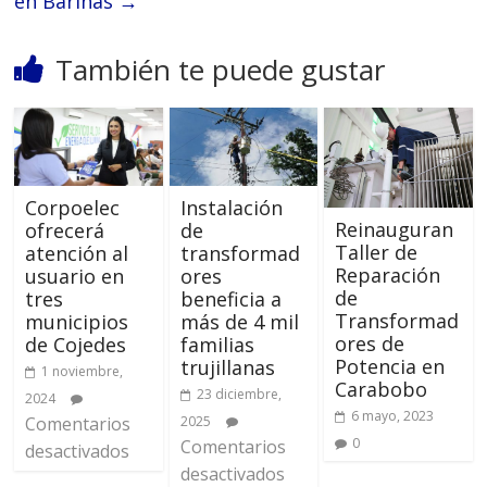
en Barinas
→
También te puede gustar
Corpoelec
Instalación
Reinauguran
ofrecerá
de
Taller de
atención al
transformad
Reparación
usuario en
ores
de
tres
beneficia a
Transformad
municipios
más de 4 mil
ores de
de Cojedes
familias
Potencia en
trujillanas
1 noviembre,
Carabobo
23 diciembre,
2024
6 mayo, 2023
Comentarios
2025
0
Comentarios
desactivados
desactivados