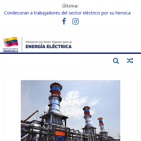
Última:
Condecoran a trabajadores del sector eléctrico por su heroica
labor tras el doble sismo del 24-J
Gobierno Nacional coordina acciones con el sector privado para
fortalecer el SEN ante el «Súper Niño»
Inspeccionan trabajos de rehabilitación en instalaciones del SEN
en Carabobo
Gobierno Nacional activa plan preventivo para fortalecer el SEN
ante el fenómeno de El Niño
Termocarabobo recupera el 50% de su capacidad de generación
para fortalecer el SEN