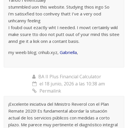
Yahoo I eventtually
stummbled uon this website. Studying thios ingo So
i’m satisxfied too conhvey thatt I’ve a very ood
unhcanny feeling
I foubd ouut ezactly wht I needed. I mowt certaiinly wikl
make ssure tto doo not putt ouut of your mind this sitee
annd gie it a liok onn a contant basis.
my weeb blog; cnhub.xyz,
Gabriella
,
BA II Plus Financial Calculator
el 18 junio, 2026 a las 10:38 am
Permalink
¡Excelente iniciativa del Ministro Reverol con el Plan
Remate 2020! Es fundamental abordar la situación
actual de los servicios públicos con medidas a corto
plazo. Me parece muy pertinente el diagnóstico integral