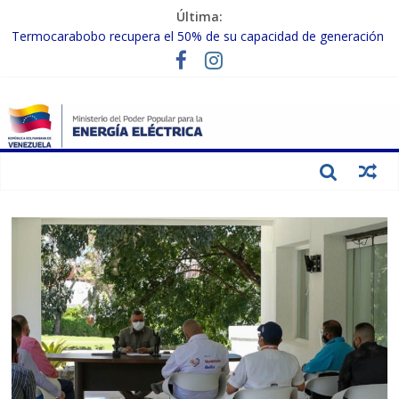
Última:
Termocarabobo recupera el 50% de su capacidad de generación
para fortalecer el SEN
MPPEE avanza en la recuperación de infraestructuras eléctricas
afectadas por los sismos
Gobierno Nacional coordina acciones con el sector privado para
fortalecer el SEN ante el «Súper Niño»
Inspeccionan trabajos de rehabilitación en instalaciones del SEN
en Carabobo
Gobierno Nacional activa plan preventivo para fortalecer el SEN
ante el fenómeno de El Niño