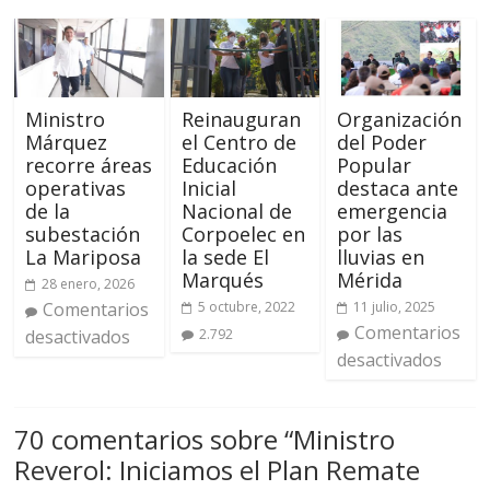
Ministro
Reinauguran
Organización
Márquez
el Centro de
del Poder
recorre áreas
Educación
Popular
operativas
Inicial
destaca ante
de la
Nacional de
emergencia
subestación
Corpoelec en
por las
La Mariposa
la sede El
lluvias en
Marqués
Mérida
28 enero, 2026
Comentarios
5 octubre, 2022
11 julio, 2025
Comentarios
desactivados
2.792
desactivados
70 comentarios sobre “
Ministro
Reverol: Iniciamos el Plan Remate