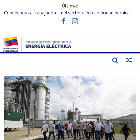
Última:
Condecoran a trabajadores del sector eléctrico por su heroica
labor tras el doble sismo del 24-J
Gobierno Nacional coordina acciones con el sector privado para
fortalecer el SEN ante el «Súper Niño»
Inspeccionan trabajos de rehabilitación en instalaciones del SEN
en Carabobo
Gobierno Nacional activa plan preventivo para fortalecer el SEN
ante el fenómeno de El Niño
Termocarabobo recupera el 50% de su capacidad de generación
para fortalecer el SEN