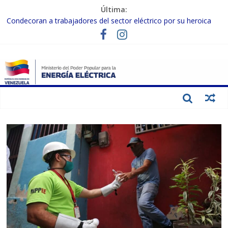
Última:
Condecoran a trabajadores del sector eléctrico por su heroica
labor tras el doble sismo del 24-J
Gobierno Nacional coordina acciones con el sector privado para
fortalecer el SEN ante el «Súper Niño»
Inspeccionan trabajos de rehabilitación en instalaciones del SEN
en Carabobo
Gobierno Nacional activa plan preventivo para fortalecer el SEN
ante el fenómeno de El Niño
Termocarabobo recupera el 50% de su capacidad de generación
para fortalecer el SEN