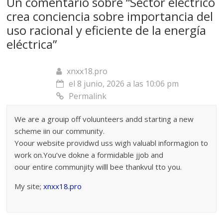
Un comentario sobre “
Sector eléctrico
crea conciencia sobre importancia del
uso racional y eficiente de la energía
eléctrica
”
xnxx18.pro
el 8 junio, 2026 a las 10:06 pm
Permalink
We are a grouip off voluunteers andd starting a new
scheme iin our community.
Yoour website providwd uss wigh valuabl informagion to
work on.You’ve dokne a formidable jjob and
oour entire communjity willl bee thankvul tto you.
My site;
xnxx18.pro