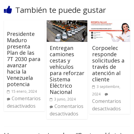
También te puede gustar
Presidente
Maduro
presenta
Entregan
Corpoelec
Plan de las
camiones
responde
7T 2030 para
cestas y
solicitudes a
avanzar
vehículos
través de
hacia la
para reforzar
atención al
Venezuela
Sistema
cliente
potencia
Eléctrico
3 septiembre,
Nacional
15 enero, 2024
2024
Comentarios
3 junio, 2024
Comentarios
desactivados
Comentarios
desactivados
desactivados