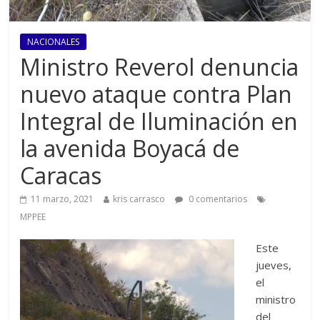
NACIONALES
Ministro Reverol denuncia
nuevo ataque contra Plan
Integral de Iluminación en
la avenida Boyacá de
Caracas
11 marzo, 2021
kris carrasco
0 comentarios
MPPEE
Este
jueves,
el
ministro
del