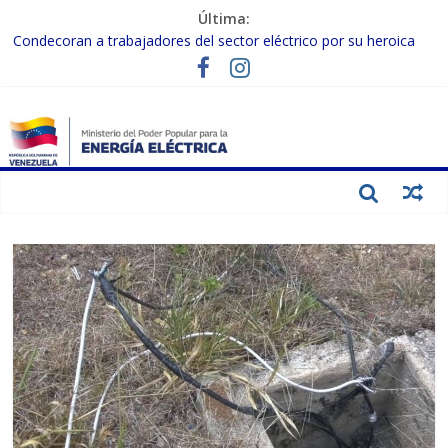
Última:
Condecoran a trabajadores del sector eléctrico por su heroica
labor tras el doble sismo del 24-J
Gobierno Nacional coordina acciones con el sector privado para
fortalecer el SEN ante el «Súper Niño»
Inspeccionan trabajos de rehabilitación en instalaciones del SEN
en Carabobo
Gobierno Nacional activa plan preventivo para fortalecer el SEN
ante el fenómeno de El Niño
Termocarabobo recupera el 50% de su capacidad de generación
para fortalecer el SEN