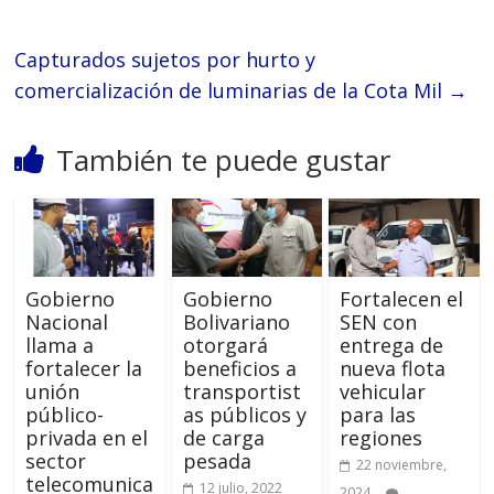
Capturados sujetos por hurto y
comercialización de luminarias de la Cota Mil
→
También te puede gustar
Gobierno
Gobierno
Fortalecen el
Nacional
Bolivariano
SEN con
llama a
otorgará
entrega de
fortalecer la
beneficios a
nueva flota
unión
transportist
vehicular
público-
as públicos y
para las
privada en el
de carga
regiones
sector
pesada
22 noviembre,
telecomunica
12 julio, 2022
2024