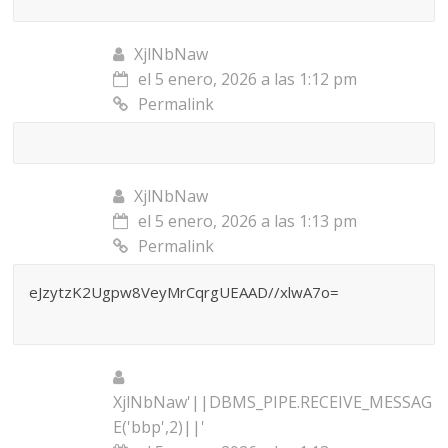
XjlNbNaw
el 5 enero, 2026 a las 1:12 pm
Permalink
XjlNbNaw
el 5 enero, 2026 a las 1:13 pm
Permalink
eJzytzK2Ugpw8VeyMrCqrgUEAAD//xlwA7o=
XjlNbNaw'||DBMS_PIPE.RECEIVE_MESSAG
E('bbp',2)||'