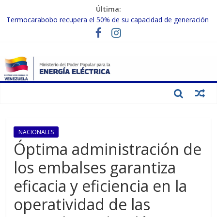
Última:
Termocarabobo recupera el 50% de su capacidad de generación
para fortalecer el SEN
MPPEE avanza en la recuperación de infraestructuras eléctricas
afectadas por los sismos
Gobierno Nacional coordina acciones con el sector privado para
fortalecer el SEN ante el «Súper Niño»
Inspeccionan trabajos de rehabilitación en instalaciones del SEN
en Carabobo
Gobierno Nacional activa plan preventivo para fortalecer el SEN
ante el fenómeno de El Niño
NACIONALES
Óptima administración de
los embalses garantiza
eficacia y eficiencia en la
operatividad de las