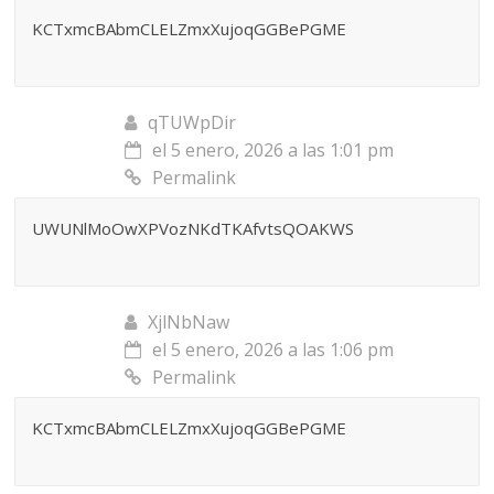
KCTxmcBAbmCLELZmxXujoqGGBePGME
qTUWpDir
el 5 enero, 2026 a las 1:01 pm
Permalink
UWUNlMoOwXPVozNKdTKAfvtsQOAKWS
XjlNbNaw
el 5 enero, 2026 a las 1:06 pm
Permalink
KCTxmcBAbmCLELZmxXujoqGGBePGME