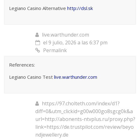
Legiano Casino Alternative
http://dsl.sk
live.warthunder.com
el 9 julio, 2026 a las 6:37 pm
Permalink
References:
Legiano Casino Test
live.warthunder.com
https://97.cholteth.com/index/d1?
diff=0&utm_clickid=g00w000go8sgcg0k&a
url=http://abonents-ntvplus.ru/proxy.php?
link=https://de.trustpilot.com/review/beyo
ndjewellery.de