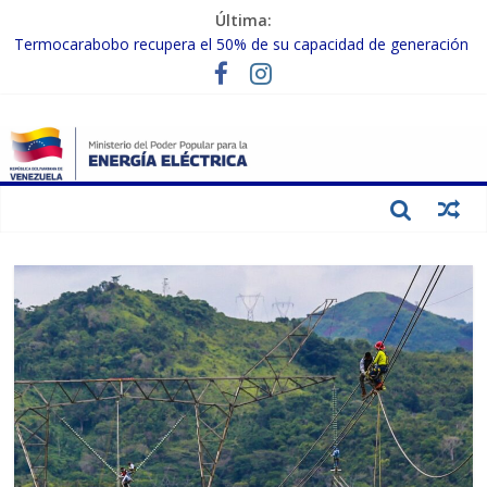
Última:
Gobierno Nacional activa plan preventivo para fortalecer el SEN
ante el fenómeno de El Niño
Termocarabobo recupera el 50% de su capacidad de generación
para fortalecer el SEN
MPPEE avanza en la recuperación de infraestructuras eléctricas
afectadas por los sismos
Gobierno Nacional coordina acciones con el sector privado para
fortalecer el SEN ante el «Súper Niño»
Inspeccionan trabajos de rehabilitación en instalaciones del SEN
en Carabobo