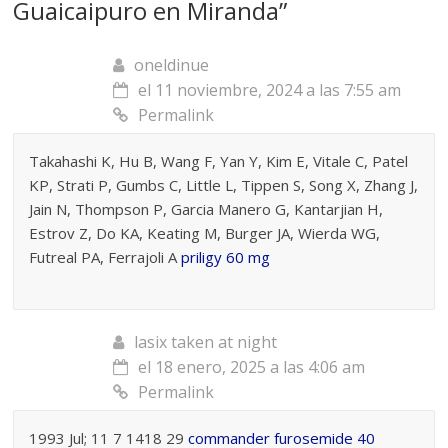
Guaicaipuro en Miranda
”
oneldinue
el 11 noviembre, 2024 a las 7:55 am
Permalink
Takahashi K, Hu B, Wang F, Yan Y, Kim E, Vitale C, Patel
KP, Strati P, Gumbs C, Little L, Tippen S, Song X, Zhang J,
Jain N, Thompson P, Garcia Manero G, Kantarjian H,
Estrov Z, Do KA, Keating M, Burger JA, Wierda WG,
Futreal PA, Ferrajoli A
priligy 60 mg
lasix taken at night
el 18 enero, 2025 a las 4:06 am
Permalink
1993 Jul; 11 7 1418 29
commander furosemide 40