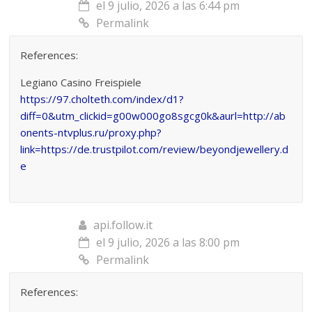
el 9 julio, 2026 a las 6:44 pm
Permalink
References:
Legiano Casino Freispiele
https://97.cholteth.com/index/d1?
diff=0&utm_clickid=g00w000go8sgcg0k&aurl=http://ab
onents-ntvplus.ru/proxy.php?
link=https://de.trustpilot.com/review/beyondjewellery.d
e
api.follow.it
el 9 julio, 2026 a las 8:00 pm
Permalink
References: