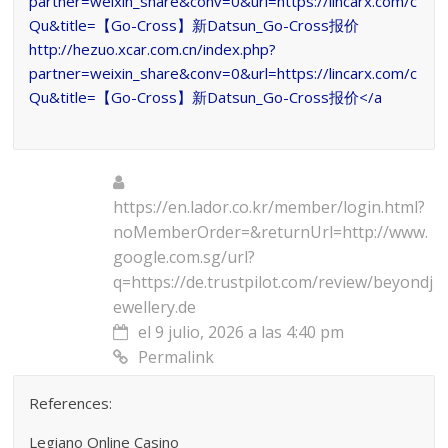
partner=weixin_share&conv=0&url=https://lincarx.com/c
Qu&title=【Go-Cross】新Datsun_Go-Cross报价
http://hezuo.xcar.com.cn/index.php?
partner=weixin_share&conv=0&url=https://lincarx.com/c
Qu&title=【Go-Cross】新Datsun_Go-Cross报价</a
https://en.lador.co.kr/member/login.html?
noMemberOrder=&returnUrl=http://www.
google.com.sg/url?
q=https://de.trustpilot.com/review/beyondj
ewellery.de
el 9 julio, 2026 a las 4:40 pm
Permalink
References:
Legiano Online Casino