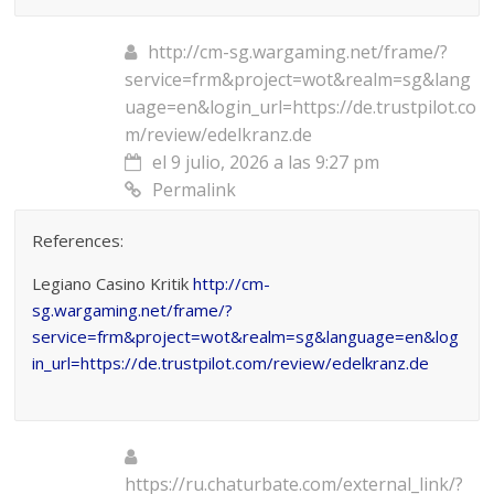
http://cm-sg.wargaming.net/frame/?
service=frm&project=wot&realm=sg&lang
uage=en&login_url=https://de.trustpilot.co
m/review/edelkranz.de
el 9 julio, 2026 a las 9:27 pm
Permalink
References:
Legiano Casino Kritik
http://cm-
sg.wargaming.net/frame/?
service=frm&project=wot&realm=sg&language=en&log
in_url=https://de.trustpilot.com/review/edelkranz.de
https://ru.chaturbate.com/external_link/?