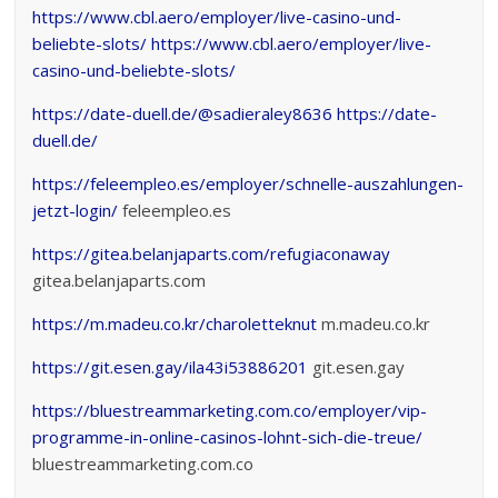
https://www.cbl.aero/employer/live-casino-und-
beliebte-slots/
https://www.cbl.aero/employer/live-
casino-und-beliebte-slots/
https://date-duell.de/@sadieraley8636
https://date-
duell.de/
https://feleempleo.es/employer/schnelle-auszahlungen-
jetzt-login/
feleempleo.es
https://gitea.belanjaparts.com/refugiaconaway
gitea.belanjaparts.com
https://m.madeu.co.kr/charoletteknut
m.madeu.co.kr
https://git.esen.gay/ila43i53886201
git.esen.gay
https://bluestreammarketing.com.co/employer/vip-
programme-in-online-casinos-lohnt-sich-die-treue/
bluestreammarketing.com.co