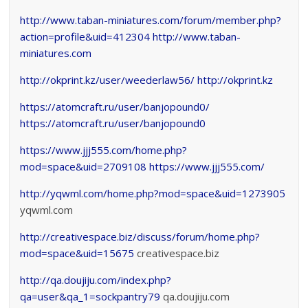
http://www.taban-miniatures.com/forum/member.php?
action=profile&uid=412304
http://www.taban-
miniatures.com
http://okprint.kz/user/weederlaw56/
http://okprint.kz
https://atomcraft.ru/user/banjopound0/
https://atomcraft.ru/user/banjopound0
https://www.jjj555.com/home.php?
mod=space&uid=2709108
https://www.jjj555.com/
http://yqwml.com/home.php?mod=space&uid=1273905
yqwml.com
http://creativespace.biz/discuss/forum/home.php?
mod=space&uid=15675
creativespace.biz
http://qa.doujiju.com/index.php?
qa=user&qa_1=sockpantry79
qa.doujiju.com