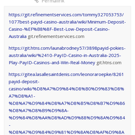
Permalink
https://git.refinementservices.com/tommy327053753/
1077best-payid-casino-australia/wiki/Minimum-Deposit-
Casino-%EF%B8%8F-Best-Low-Deposit-Casino-
Australia
git.refinementservices.com
https://git.htns.com/launabrodney57/3898payid-pokies-
australia/wiki/%2410-PayID-Casino-in-Australia-2025-
Play-PayID-Casinos-and-Win-Real-Money
git.htns.com
https://gitea.lasallesaintdenis.com/leonoraroepke/8261
payid-deposit-
casino/wiki/%D8%A7%D9%84%D8%B0%D9%83%D8%
A7%D8%A1-
%D8%A7%D9%84%D8%A7%D8%B5%D8%B7%D9%86
%D8%A7%D8%B9%D9%8A-
%D9%84%D8%AA%D8%AD%D9%88%D9%8A%D9%84
-
%D8%A7%D9%84%D9%81%D9%8A%D8%AF%D9%8A