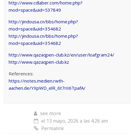
http://www.cdlaber.com/home.php?
mod=space&uid=537849
http://jindousa.cn/bbs/home.php?
mod=space&uid=354682
http://jindousa.cn/bbs/home.php?
mod=space&uid=354682
http://www.qazaqpen-club.kz/en/user/loafgram24/
http://www.qazaqpen-club.kz
References:
https://notes.medien.rwth-
aachen.de/YXpWD_elR_6t7riI6TpafA/
see more
el 13 mayo, 2026 a las 4:26 am
Permalink