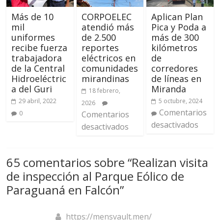
Más de 10
CORPOELEC
Aplican Plan
mil
atendió más
Pica y Poda a
uniformes
de 2.500
más de 300
recibe fuerza
reportes
kilómetros
trabajadora
eléctricos en
de
de la Central
comunidades
corredores
Hidroeléctric
mirandinas
de líneas en
a del Guri
Miranda
18 febrero,
29 abril, 2022
5 octubre, 2024
2026
Comentarios
0
Comentarios
desactivados
desactivados
65 comentarios sobre “
Realizan visita
de inspección al Parque Eólico de
Paraguaná en Falcón
”
https://mensvault.men/