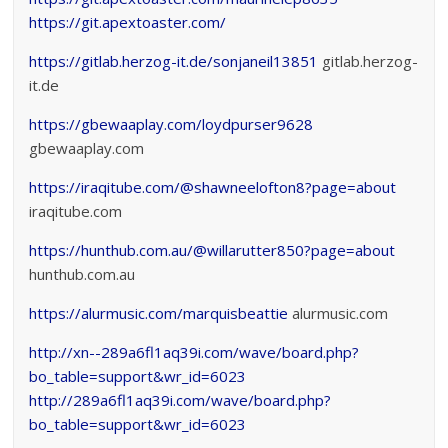
https://git.apextoaster.com/
https://gitlab.herzog-it.de/sonjaneil13851
gitlab.herzog-
it.de
https://gbewaaplay.com/loydpurser9628
gbewaaplay.com
https://iraqitube.com/@shawneelofton8?page=about
iraqitube.com
https://hunthub.com.au/@willarutter850?page=about
hunthub.com.au
https://alurmusic.com/marquisbeattie
alurmusic.com
http://xn--289a6fl1aq39i.com/wave/board.php?
bo_table=support&wr_id=6023
http://289a6fl1aq39i.com/wave/board.php?
bo_table=support&wr_id=6023