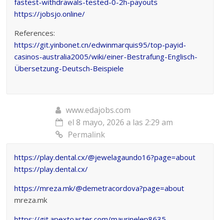
fastest-withdrawals-tested-0-2h-payouts
https://jobsjo.online/
References:
https://git.yinbonet.cn/edwinmarquis95/top-payid-
casinos-australia2005/wiki/einer-Bestrafung-Englisch-
Übersetzung-Deutsch-Beispiele
www.edajobs.com
el 8 mayo, 2026 a las 2:29 am
Permalink
https://play.dental.cx/@jewelagaundo16?page=about
https://play.dental.cx/
https://mreza.mk/@demetracordova?page=about
mreza.mk
https://git.apextoaster.com/maurinelep8635