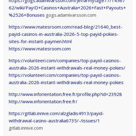
https://gogs.adamivarsson.com/jeffarmytage77/14567
62/wiki/PayID+Casinos+Australia+2026+Fast+Payouts+
%2526+Bonuses
gogs.adamivarsson.com
https://www.matesroom.com/read-blog/21640_best-
payid-casinos-in-australia-2026-5-top-payid-pokies-
sites-for-instant-paymen.html
https://www.matesroom.com
https://volunteeri.com/companies/top-payid-casinos-
australia-2026-instant-withdrawals-real-money-pokies/
https://volunteeri.com/companies/top-payid-casinos-
australia-2026-instant-withdrawals-real-money-pokies
http://www.inforientation.free.fr/profile.php?id=23928
http://www.inforientation.free.fr/
https://gitlab.innive.com/alzgladis4913/payid-
withdrawal-casino-australia6735/-/issues/1
gitlab.innive.com