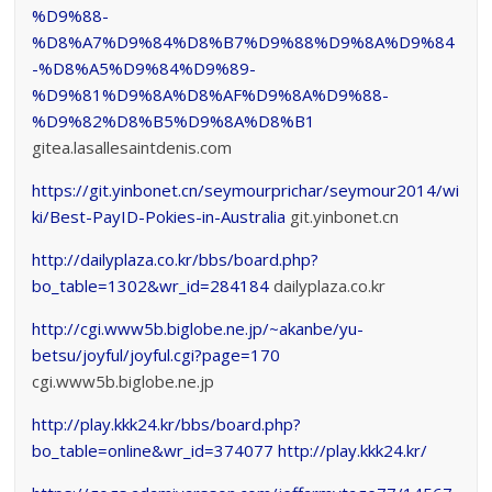
%D9%88-
%D8%A7%D9%84%D8%B7%D9%88%D9%8A%D9%84
-%D8%A5%D9%84%D9%89-
%D9%81%D9%8A%D8%AF%D9%8A%D9%88-
%D9%82%D8%B5%D9%8A%D8%B1
gitea.lasallesaintdenis.com
https://git.yinbonet.cn/seymourprichar/seymour2014/wi
ki/Best-PayID-Pokies-in-Australia
git.yinbonet.cn
http://dailyplaza.co.kr/bbs/board.php?
bo_table=1302&wr_id=284184
dailyplaza.co.kr
http://cgi.www5b.biglobe.ne.jp/~akanbe/yu-
betsu/joyful/joyful.cgi?page=170
cgi.www5b.biglobe.ne.jp
http://play.kkk24.kr/bbs/board.php?
bo_table=online&wr_id=374077
http://play.kkk24.kr/