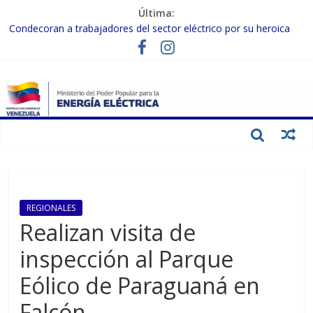
Última:
Condecoran a trabajadores del sector eléctrico por su heroica
labor tras el doble sismo del 24-J
Gobierno Nacional coordina acciones con el sector privado para
fortalecer el SEN ante el «Súper Niño»
Inspeccionan trabajos de rehabilitación en instalaciones del SEN
en Carabobo
Gobierno Nacional activa plan preventivo para fortalecer el SEN
ante el fenómeno de El Niño
Termocarabobo recupera el 50% de su capacidad de generación
para fortalecer el SEN
REGIONALES
Realizan visita de
inspección al Parque
Eólico de Paraguaná en
Falcón