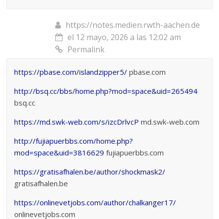
https://notes.medien.rwth-aachen.de
el 12 mayo, 2026 a las 12:02 am
Permalink
https://pbase.com/islandzipper5/
pbase.com
http://bsq.cc/bbs/home.php?mod=space&uid=265494
bsq.cc
https://md.swk-web.com/s/izcDrlvcP
md.swk-web.com
http://fujiapuerbbs.com/home.php?
mod=space&uid=3816629
fujiapuerbbs.com
https://gratisafhalen.be/author/shockmask2/
gratisafhalen.be
https://onlinevetjobs.com/author/chalkanger17/
onlinevetjobs.com