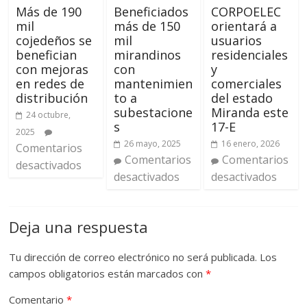
Más de 190
Beneficiados
CORPOELEC
mil
más de 150
orientará a
cojedeños se
mil
usuarios
benefician
mirandinos
residenciales
con mejoras
con
y
en redes de
mantenimien
comerciales
distribución
to a
del estado
subestacione
Miranda este
24 octubre,
s
17-E
2025
26 mayo, 2025
16 enero, 2026
Comentarios
Comentarios
Comentarios
desactivados
desactivados
desactivados
Deja una respuesta
Tu dirección de correo electrónico no será publicada.
Los
campos obligatorios están marcados con
*
Comentario
*