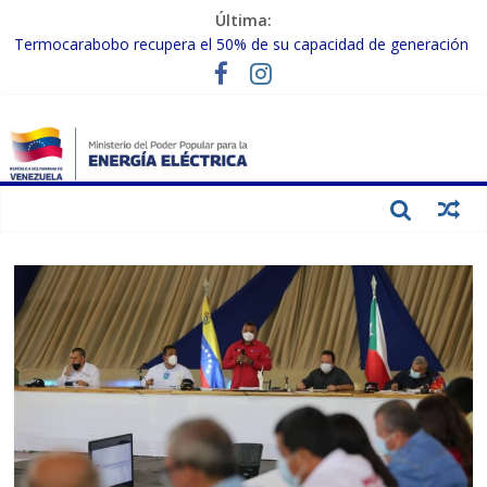
Última:
Termocarabobo recupera el 50% de su capacidad de generación
para fortalecer el SEN
MPPEE avanza en la recuperación de infraestructuras eléctricas
afectadas por los sismos
Gobierno Nacional coordina acciones con el sector privado para
fortalecer el SEN ante el «Súper Niño»
Inspeccionan trabajos de rehabilitación en instalaciones del SEN
en Carabobo
Gobierno Nacional activa plan preventivo para fortalecer el SEN
ante el fenómeno de El Niño