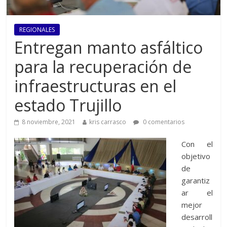
REGIONALES
Entregan manto asfáltico
para la recuperación de
infraestructuras en el
estado Trujillo
8 noviembre, 2021
kris carrasco
0 comentarios
Con el
objetivo
de
garantiz
ar el
mejor
desarroll