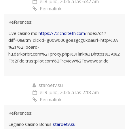
el 8 julio, 2026 a las 6:47 am
Permalink
References:
Live casino md
https://72.cholteth.com
/index/d1?
diff=0&utm_clickid=g00w000go8sgcg0k&aurl=http%3A
%2F%2Fboard-
hu.darkorbit.com%2Fproxy.php%3Flink%3Dhttps%3A%2
F%2Fde.trustpilot.com%2Freview%2Fowowear.de
staroetv.su
el 9 julio, 2026 a las 2:18 am
Permalink
References:
Legiano Casino Bonus
staroetv.su