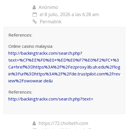
Anónimo
el 8 julio, 2026 a las 6:28 am
Permalink
References:
Online casino malaysia
http://backingtrackx.com/search.php?
text=%CF%EE%F0%E0+%ED%E0%F7%E0%F2%FC+%3
Ca+href%3Dhttps%3A%2F%2Fezproxy.lib.uh.edu%2Flog
in%3Furl%3Dhttps%3A%2F%2Fde.trustpilot.com%2Frev
iew%2Fowowear.de&i
References:
http://backingtrackx.com/search.php?text=
https://72.cholteth.com