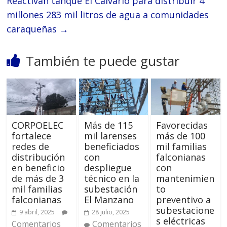
Reactivan tanque El Calvario para distribuir 4
millones 283 mil litros de agua a comunidades
caraqueñas
→
También te puede gustar
CORPOELEC
Más de 115
Favorecidas
fortalece
mil larenses
más de 100
redes de
beneficiados
mil familias
distribución
con
falconianas
en beneficio
despliegue
con
de más de 3
técnico en la
mantenimien
mil familias
subestación
to
falconianas
El Manzano
preventivo a
subestacione
9 abril, 2025
28 julio, 2025
s eléctricas
Comentarios
Comentarios