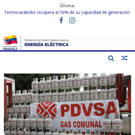
Última:
Gobierno Nacional activa plan preventivo para fortalecer el SEN
ante el fenómeno de El Niño
Termocarabobo recupera el 50% de su capacidad de generación
para fortalecer el SEN
MPPEE avanza en la recuperación de infraestructuras eléctricas
afectadas por los sismos
Gobierno Nacional coordina acciones con el sector privado para
fortalecer el SEN ante el «Súper Niño»
Inspeccionan trabajos de rehabilitación en instalaciones del SEN
en Carabobo