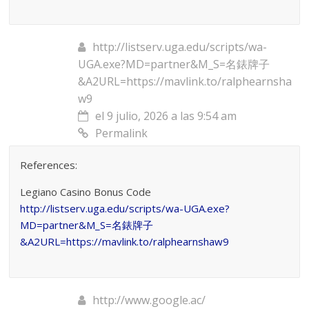
http://listserv.uga.edu/scripts/wa-
UGA.exe?MD=partner&M_S=名錶牌子
&A2URL=https://mavlink.to/ralphearnsha
w9
el 9 julio, 2026 a las 9:54 am
Permalink
References:
Legiano Casino Bonus Code
http://listserv.uga.edu/scripts/wa-UGA.exe?
MD=partner&M_S=名錶牌子
&A2URL=https://mavlink.to/ralphearnshaw9
http://www.google.ac/