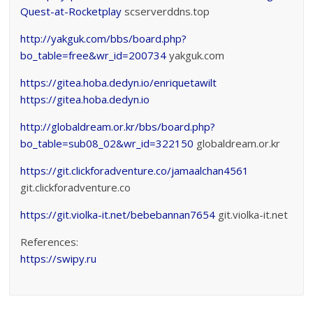
Quest-at-Rocketplay
scserverddns.top
http://yakguk.com/bbs/board.php?
bo_table=free&wr_id=200734
yakguk.com
https://gitea.hoba.dedyn.io/enriquetawilt
https://gitea.hoba.dedyn.io
http://globaldream.or.kr/bbs/board.php?
bo_table=sub08_02&wr_id=322150
globaldream.or.kr
https://git.clickforadventure.co/jamaalchan4561
git.clickforadventure.co
https://git.violka-it.net/bebebannan7654
git.violka-it.net
References:
https://swipy.ru