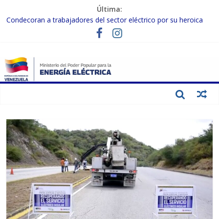
Última:
Condecoran a trabajadores del sector eléctrico por su heroica
labor tras el doble sismo del 24-J
Gobierno Nacional coordina acciones con el sector privado para
fortalecer el SEN ante el «Súper Niño»
Inspeccionan trabajos de rehabilitación en instalaciones del SEN
en Carabobo
Gobierno Nacional activa plan preventivo para fortalecer el SEN
ante el fenómeno de El Niño
Termocarabobo recupera el 50% de su capacidad de generación
para fortalecer el SEN