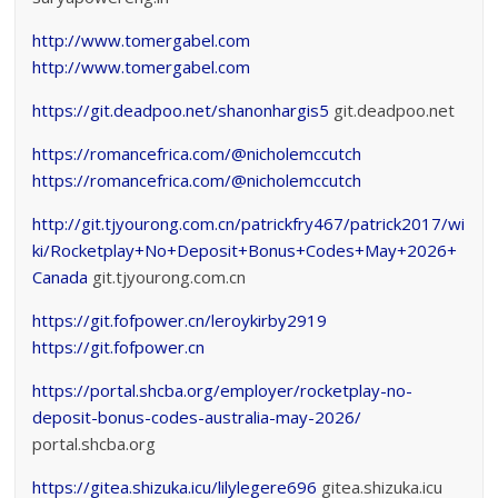
http://www.tomergabel.com
http://www.tomergabel.com
https://git.deadpoo.net/shanonhargis5
git.deadpoo.net
https://romancefrica.com/@nicholemccutch
https://romancefrica.com/@nicholemccutch
http://git.tjyourong.com.cn/patrickfry467/patrick2017/wi
ki/Rocketplay+No+Deposit+Bonus+Codes+May+2026+
Canada
git.tjyourong.com.cn
https://git.fofpower.cn/leroykirby2919
https://git.fofpower.cn
https://portal.shcba.org/employer/rocketplay-no-
deposit-bonus-codes-australia-may-2026/
portal.shcba.org
https://gitea.shizuka.icu/lilylegere696
gitea.shizuka.icu