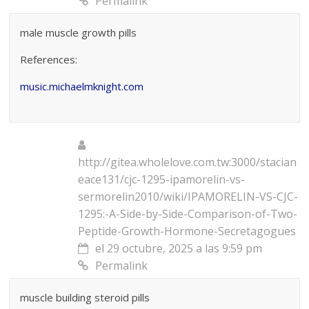
Permalink
male muscle growth pills
References:
music.michaelmknight.com
http://gitea.wholelove.com.tw:3000/stacian
eace131/cjc-1295-ipamorelin-vs-
sermorelin2010/wiki/IPAMORELIN-VS-CJC-
1295:-A-Side-by-Side-Comparison-of-Two-
Peptide-Growth-Hormone-Secretagogues
el 29 octubre, 2025 a las 9:59 pm
Permalink
muscle building steroid pills