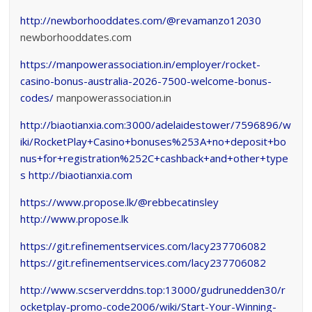
http://newborhooddates.com/@revamanzo12030
newborhooddates.com
https://manpowerassociation.in/employer/rocket-
casino-bonus-australia-2026-7500-welcome-bonus-
codes/
manpowerassociation.in
http://biaotianxia.com:3000/adelaidestower/7596896/w
iki/RocketPlay+Casino+bonuses%253A+no+deposit+bo
nus+for+registration%252C+cashback+and+other+type
s
http://biaotianxia.com
https://www.propose.lk/@rebbecatinsley
http://www.propose.lk
https://git.refinementservices.com/lacy237706082
https://git.refinementservices.com/lacy237706082
http://www.scserverddns.top:13000/gudrunedden30/r
ocketplay-promo-code2006/wiki/Start-Your-Winning-