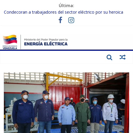
Última:
Termocarabobo recupera el 50% de su capacidad de generación
para fortalecer el SEN
Condecoran a trabajadores del sector eléctrico por su heroica
labor tras el doble sismo del 24-J
Gobierno Nacional coordina acciones con el sector privado para
fortalecer el SEN ante el «Súper Niño»
Inspeccionan trabajos de rehabilitación en instalaciones del SEN
en Carabobo
Gobierno Nacional activa plan preventivo para fortalecer el SEN
ante el fenómeno de El Niño