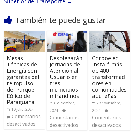
Superior de Transporte
→
También te puede gustar
Mesas
Desplegarán
Corpoelec
Técnicas de
Jornadas de
instaló más
Energía son
Atención al
de 400
garantes del
Usuario en
transformad
reimpulso
tres
ores en
del Parque
municipios
comunidades
Eólico de
mirandinos
apureñas
Paraguaná
6 diciembre,
28 noviembre,
10 julio, 2024
2024
2024
Comentarios
Comentarios
Comentarios
desactivados
desactivados
desactivados