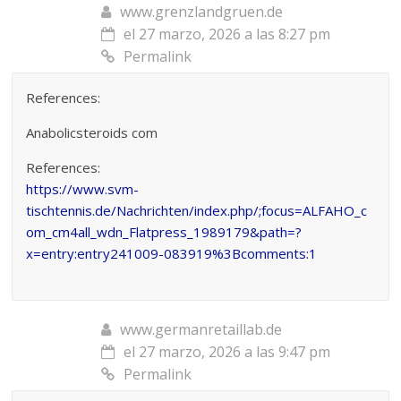
www.grenzlandgruen.de
el 27 marzo, 2026 a las 8:27 pm
Permalink
References:
Anabolicsteroids com
References:
https://www.svm-
tischtennis.de/Nachrichten/index.php/;focus=ALFAHO_c
om_cm4all_wdn_Flatpress_1989179&path=?
x=entry:entry241009-083919%3Bcomments:1
www.germanretaillab.de
el 27 marzo, 2026 a las 9:47 pm
Permalink