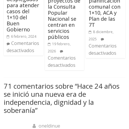
proyectos de
planificación
para atender
la Consulta
comunal con
casos del
Popular
1×10, ACA y
1×10 del
Nacional se
Plan de las
Buen
centran en
7T
Gobierno
servicios
8 diciembre,
públicos
6 febrero, 2024
2025
Comentarios
19 febrero,
Comentarios
desactivados
2026
desactivados
Comentarios
desactivados
71 comentarios sobre “
Hace 24 años
se inició una nueva era de
independencia, dignidad y la
soberanía
”
oneldinue