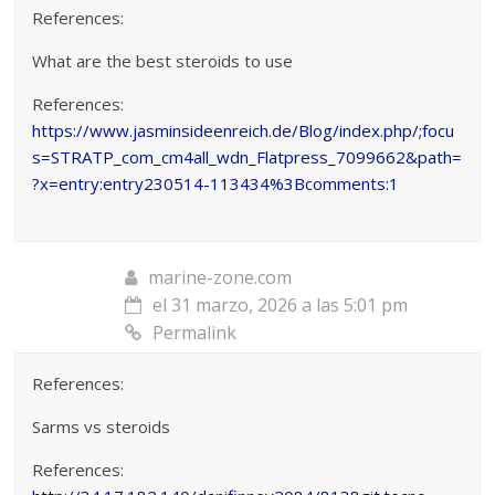
References:
What are the best steroids to use
References:
https://www.jasminsideenreich.de/Blog/index.php/;focu
s=STRATP_com_cm4all_wdn_Flatpress_7099662&path=
?x=entry:entry230514-113434%3Bcomments:1
marine-zone.com
el 31 marzo, 2026 a las 5:01 pm
Permalink
References:
Sarms vs steroids
References: