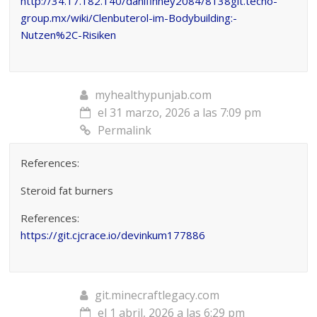
http://34.17.182.140/danifinney2084/8138git.tecno-
group.mx/wiki/Clenbuterol-im-Bodybuilding:-
Nutzen%2C-Risiken
myhealthypunjab.com
el 31 marzo, 2026 a las 7:09 pm
Permalink
References:
Steroid fat burners
References:
https://git.cjcrace.io/devinkum177886
git.minecraftlegacy.com
el 1 abril, 2026 a las 6:29 pm