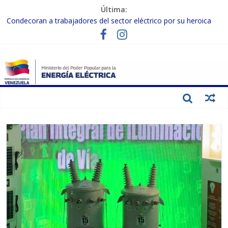
Última:
Condecoran a trabajadores del sector eléctrico por su heroica
labor tras el doble sismo del 24-J
Gobierno Nacional coordina acciones con el sector privado para
fortalecer el SEN ante el «Súper Niño»
Inspeccionan trabajos de rehabilitación en instalaciones del SEN
en Carabobo
Gobierno Nacional activa plan preventivo para fortalecer el SEN
ante el fenómeno de El Niño
Termocarabobo recupera el 50% de su capacidad de generación
para fortalecer el SEN