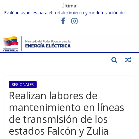
Última:
Evalúan avances para el fortalecimiento y modernización del
SEN
Inspeccionan trabajos de rehabilitación en instalaciones del SEN
en Carabobo
Gobierno Nacional activa plan preventivo para fortalecer el SEN
ante el fenómeno de El Niño
Termocarabobo recupera el 50% de su capacidad de generación
para fortalecer el SEN
Condecoran a trabajadores del sector eléctrico por su heroica
labor tras el doble sismo del 24-J
REGIONALES
Realizan labores de
mantenimiento en líneas
de transmisión de los
estados Falcón y Zulia