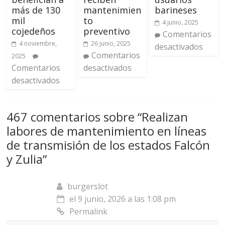
más de 130
mantenimien
barineses
mil
to
4 junio, 2025
cojedeños
preventivo
Comentarios
4 noviembre,
26 junio, 2025
desactivados
Comentarios
2025
Comentarios
desactivados
desactivados
467 comentarios sobre “
Realizan
labores de mantenimiento en líneas
de transmisión de los estados Falcón
y Zulia
”
burgerslot
el 9 junio, 2026 a las 1:08 pm
Permalink