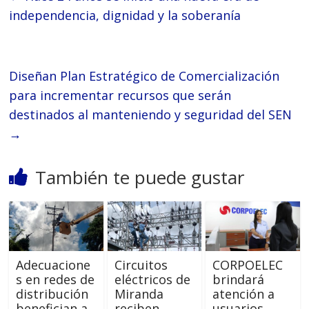
independencia, dignidad y la soberanía
Diseñan Plan Estratégico de Comercialización
para incrementar recursos que serán
destinados al manteniendo y seguridad del SEN
→
También te puede gustar
Adecuacione
Circuitos
CORPOELEC
s en redes de
eléctricos de
brindará
distribución
Miranda
atención a
benefician a
reciben
usuarios