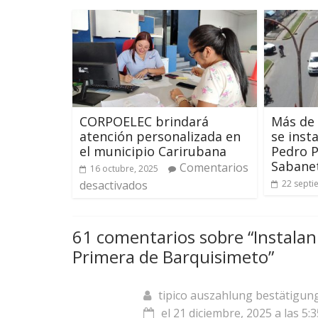
CORPOELEC brindará
Más de 
atención personalizada en
se inst
el municipio Carirubana
Pedro P
Sabanet
Comentarios
16 octubre, 2025
desactivados
22 septi
61 comentarios sobre “
Instalan
Primera de Barquisimeto
”
tipico auszahlung bestätigun
el 21 diciembre, 2025 a las 5: