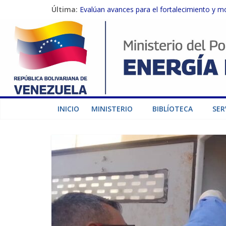
Última:
Evalúan avances para el fortalecimiento y m
Inspeccionan trabajos de rehabilitación en 
Gobierno Nacional activa plan preventivo pa
Termocarabobo recupera el 50% de su capaci
Condecoran a trabajadores del sector eléctric
INICIO
MINISTERIO
BIBLÍOTECA
SER