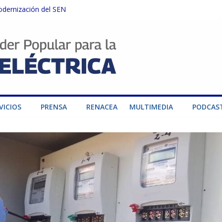
odernización del SEN
instalaciones del SEN en Carabobo
ra fortalecer el SEN ante el fenómeno de El Niño
dad de generación para fortalecer el SEN
o por su heroica labor tras el doble sismo del 24-J
VICIOS
PRENSA
RENACEA
MULTIMEDIA
PODCAS