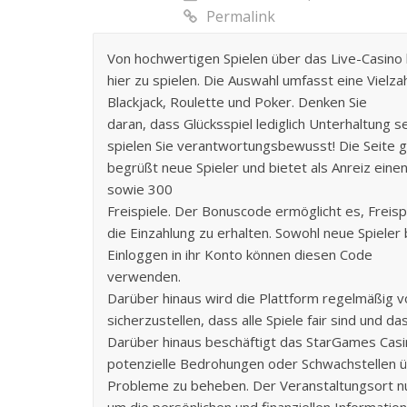
Permalink
Von hochwertigen Spielen über das Live-Casino 
hier zu spielen. Die Auswahl umfasst eine Vielza
Blackjack, Roulette und Poker. Denken Sie
daran, dass Glücksspiel lediglich Unterhaltung s
spielen Sie verantwortungsbewusst! Die Seite 
begrüßt neue Spieler und bietet als Anreiz ein
sowie 300
Freispiele. Der Bonuscode ermöglicht es, Freisp
die Einzahlung zu erhalten. Sowohl neue Spieler
Einloggen in ihr Konto können diesen Code
verwenden.
Darüber hinaus wird die Plattform regelmäßig 
sicherzustellen, dass alle Spiele fair sind und d
Darüber hinaus beschäftigt das StarGames Casin
potenzielle Bedrohungen oder Schwachstellen 
Probleme zu beheben. Der Veranstaltungsort nut
um die persönlichen und finanziellen Information