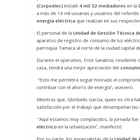
(Corpoelec)
instaló
4 mil 32 mediadores
en la
a más de 16 mil usuarias y usuarios del referid
energía eléctrica
que realizan en sus respecti
El personal de la
Unidad de Gestión Técnica de
aparatos de registro de consumo de luz eléctric
parroquia Tamaca al norte de la ciudad capital d
Durante el operativo, Erick Sanabria, residente d
casa, tendrá una mejor apreciación del
consumo
“Esto me permitirá seguir honrado el compromiso
contribuir con el ahorro de energía”, aseveró.
Mientras que, Glorbielis García, quien es otra h
satisfacción por el trabajo que desempeñan las 
“Aquí estamos muy complacidos, la jornada fue r
eléctrico
en la urbanización”, manifestó.
Por su parte, los especialistas de la
Unidad de 