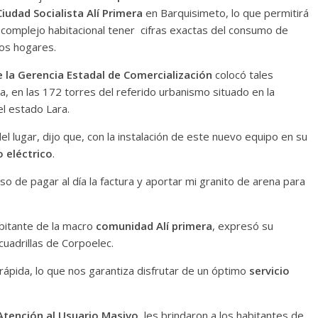
Ciudad Socialista Alí Primera
en Barquisimeto, lo que permitirá
o complejo habitacional tener cifras exactas del consumo de
vos hogares.
 la Gerencia Estadal de Comercialización
colocó tales
a, en las 172 torres del referido urbanismo situado en la
el estado Lara.
el lugar, dijo que, con la instalación de este nuevo equipo en su
 eléctrico
.
 de pagar al día la factura y aportar mi granito de arena para
abitante de la macro
comunidad Alí primera
, expresó su
cuadrillas de Corpoelec.
ápida, lo que nos garantiza disfrutar de un óptimo
servicio
Atención al Usuario Masivo
, les brindaron a los habitantes de