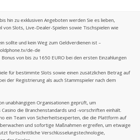
bis hin zu exklusiven Angeboten werden Sie es lieben,
hl von Slots, Live-Dealer-Spielen sowie Tischspielen wie
ein sollte und kein Weg zum Geldverdienen ist –
goldphone.tv/de-de
en Bonus von bis zu 1650 EURO bei den ersten Einzahlungen
iele für bestimmte Slots sowie einen zusätzlichen Betrag auf
 bei der Registrierung als auch Stammspieler nach dem
von unabhängigen Organisationen geprüft, um
as Casino die Branchenstandards und -vorschriften einhält.
o ein Team von Sicherheitsexperten, die die Plattform auf
überwachen und sofortige Maßnahmen ergreifen, um etwaige
zt fortschrittliche Verschlüsselungstechnologie,
en der Spieler