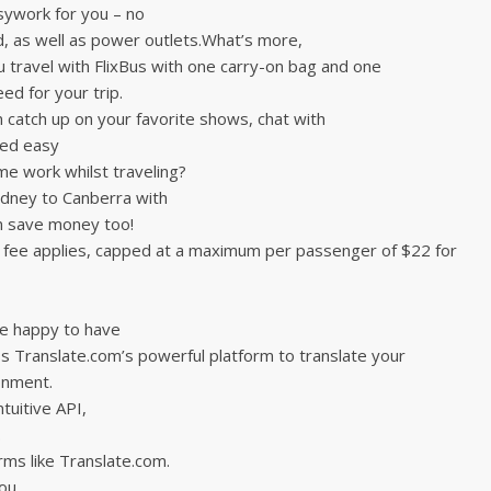
sywork for you – no
d, as well as power outlets.What’s more,
travel with FlixBus with one carry-on bag and one
ed for your trip.
 catch up on your favorite shows, chat with
eed easy
ome work whilst traveling?
Sydney to Canberra with
an save money too!
fee applies, capped at a maximum per passenger of $22 for
 be happy to have
ss Translate.com’s powerful platform to translate your
onment.
tuitive API,
.
rms like Translate.com.
you