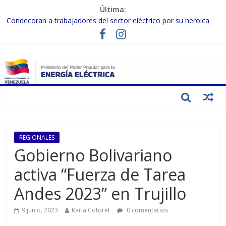
Última:
Condecoran a trabajadores del sector eléctrico por su heroica
labor tras el doble sismo del 24-J
Gobierno Nacional coordina acciones con el sector privado para
fortalecer el SEN ante el «Súper Niño»
Inspeccionan trabajos de rehabilitación en instalaciones del SEN
en Carabobo
Gobierno Nacional activa plan preventivo para fortalecer el SEN
ante el fenómeno de El Niño
Termocarabobo recupera el 50% de su capacidad de generación
para fortalecer el SEN
REGIONALES
Gobierno Bolivariano
activa “Fuerza de Tarea
Andes 2023” en Trujillo
9 junio, 2023
Karla Cotoret
0 comentarios