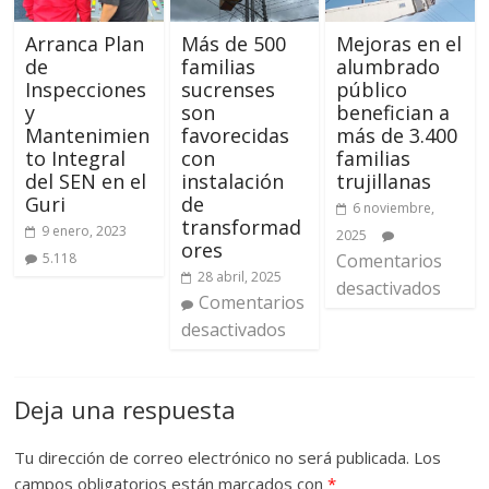
Arranca Plan
Más de 500
Mejoras en el
de
familias
alumbrado
Inspecciones
sucrenses
público
y
son
benefician a
Mantenimien
favorecidas
más de 3.400
to Integral
con
familias
del SEN en el
instalación
trujillanas
Guri
de
6 noviembre,
transformad
9 enero, 2023
2025
ores
5.118
Comentarios
28 abril, 2025
desactivados
Comentarios
desactivados
Deja una respuesta
Tu dirección de correo electrónico no será publicada.
Los
campos obligatorios están marcados con
*