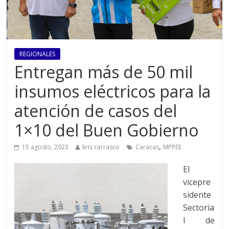
REGIONALES
Entregan más de 50 mil
insumos eléctricos para la
atención de casos del
1×10 del Buen Gobierno
,
15 agosto, 2023
kris carrasco
Caracas
MPPEE
El
vicepre
sidente
Sectoria
l de