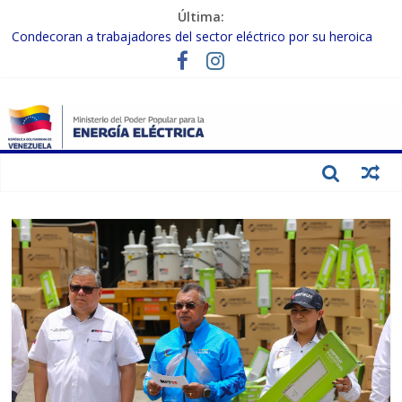
Última:
Condecoran a trabajadores del sector eléctrico por su heroica
labor tras el doble sismo del 24-J
Gobierno Nacional coordina acciones con el sector privado para
fortalecer el SEN ante el «Súper Niño»
Inspeccionan trabajos de rehabilitación en instalaciones del SEN
en Carabobo
Gobierno Nacional activa plan preventivo para fortalecer el SEN
ante el fenómeno de El Niño
Termocarabobo recupera el 50% de su capacidad de generación
para fortalecer el SEN