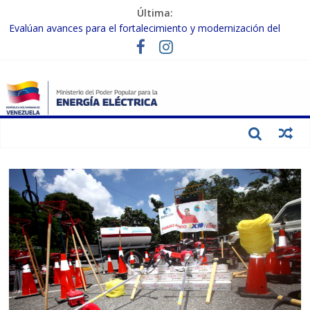
Última:
Evalúan avances para el fortalecimiento y modernización del
SEN
Inspeccionan trabajos de rehabilitación en instalaciones del SEN
en Carabobo
Gobierno Nacional activa plan preventivo para fortalecer el SEN
ante el fenómeno de El Niño
Termocarabobo recupera el 50% de su capacidad de generación
para fortalecer el SEN
Condecoran a trabajadores del sector eléctrico por su heroica
labor tras el doble sismo del 24-J