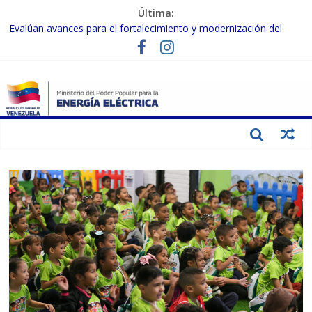
Última:
Evalúan avances para el fortalecimiento y modernización del
SEN
Inspeccionan trabajos de rehabilitación en instalaciones del SEN
en Carabobo
Gobierno Nacional activa plan preventivo para fortalecer el SEN
ante el fenómeno de El Niño
Termocarabobo recupera el 50% de su capacidad de generación
para fortalecer el SEN
Condecoran a trabajadores del sector eléctrico por su heroica
labor tras el doble sismo del 24-J