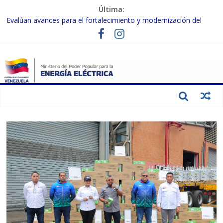
Última:
Evalúan avances para el fortalecimiento y modernización del
SEN
Inspeccionan trabajos de rehabilitación en instalaciones del SEN
en Carabobo
Gobierno Nacional activa plan preventivo para fortalecer el SEN
ante el fenómeno de El Niño
Termocarabobo recupera el 50% de su capacidad de generación
para fortalecer el SEN
Condecoran a trabajadores del sector eléctrico por su heroica
labor tras el doble sismo del 24-J