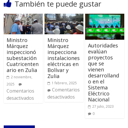
También te puede gustar
Ministro
Ministro
Autoridades
Márquez
Márquez
evalúan
inspeccionó
inspecciona
proyectos
subestación
instalaciones
que se
Cuatricenten
eléctricas en
vienen
ario en Zulia
Bolívar y
desarrolland
Zulia
2 noviembre,
o en el
1 febrero, 2025
2025
Sistema
Comentarios
Comentarios
Eléctrico
desactivados
desactivados
Nacional
27 julio, 2023
0