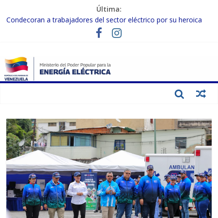
Última:
Condecoran a trabajadores del sector eléctrico por su heroica
labor tras el doble sismo del 24-J
Gobierno Nacional coordina acciones con el sector privado para
fortalecer el SEN ante el «Súper Niño»
Inspeccionan trabajos de rehabilitación en instalaciones del SEN
en Carabobo
Gobierno Nacional activa plan preventivo para fortalecer el SEN
ante el fenómeno de El Niño
Termocarabobo recupera el 50% de su capacidad de generación
para fortalecer el SEN