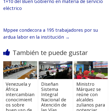
1×10 del Buen Gobierno en materia de servicio
eléctrico
Mppee condecora a 195 trabajadores por su
ardua labor en la institución
→
También te puede gustar
Venezuela y
Diseñan
Ministro
África
Sistema
Márquez se
intercambian
Integral
reúne con
conocimient
Nacional de
alcaldes
os sobre
Atención de
zulianos para
buen uso de
las Vías
potenciar