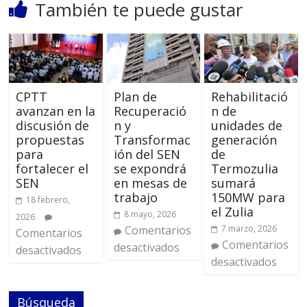
También te puede gustar
CPTT
Plan de
Rehabilitació
avanzan en la
Recuperació
n de
discusión de
n y
unidades de
propuestas
Transformac
generación
para
ión del SEN
de
fortalecer el
se expondrá
Termozulia
SEN
en mesas de
sumará
trabajo
150MW para
18 febrero,
el Zulia
8 mayo, 2026
2026
Comentarios
7 marzo, 2026
Comentarios
Comentarios
desactivados
desactivados
desactivados
Búsqueda