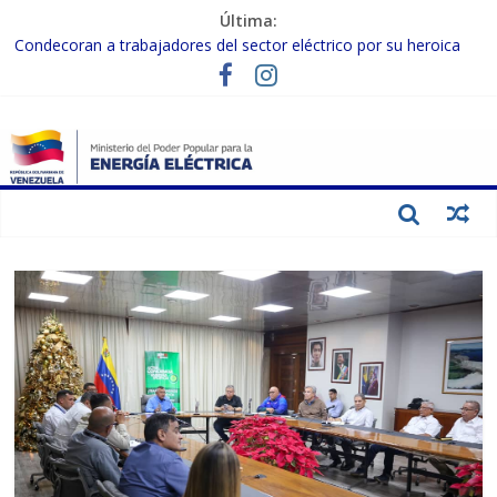
Última:
Condecoran a trabajadores del sector eléctrico por su heroica
labor tras el doble sismo del 24-J
Gobierno Nacional coordina acciones con el sector privado para
fortalecer el SEN ante el «Súper Niño»
Inspeccionan trabajos de rehabilitación en instalaciones del SEN
en Carabobo
Gobierno Nacional activa plan preventivo para fortalecer el SEN
ante el fenómeno de El Niño
Termocarabobo recupera el 50% de su capacidad de generación
para fortalecer el SEN