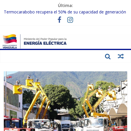
Última:
Termocarabobo recupera el 50% de su capacidad de generación
para fortalecer el SEN
MPPEE avanza en la recuperación de infraestructuras eléctricas
afectadas por los sismos
Gobierno Nacional coordina acciones con el sector privado para
fortalecer el SEN ante el «Súper Niño»
Inspeccionan trabajos de rehabilitación en instalaciones del SEN
en Carabobo
Gobierno Nacional activa plan preventivo para fortalecer el SEN
ante el fenómeno de El Niño