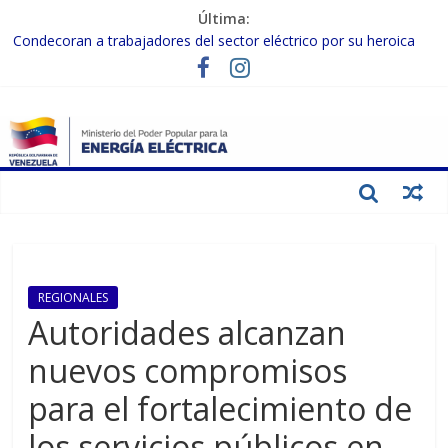
Última:
Condecoran a trabajadores del sector eléctrico por su heroica
labor tras el doble sismo del 24-J
Gobierno Nacional coordina acciones con el sector privado para
fortalecer el SEN ante el «Súper Niño»
Inspeccionan trabajos de rehabilitación en instalaciones del SEN
en Carabobo
Gobierno Nacional activa plan preventivo para fortalecer el SEN
ante el fenómeno de El Niño
Termocarabobo recupera el 50% de su capacidad de generación
para fortalecer el SEN
REGIONALES
Autoridades alcanzan
nuevos compromisos
para el fortalecimiento de
los servicios públicos en