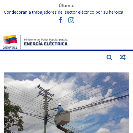
Última:
Condecoran a trabajadores del sector eléctrico por su heroica
labor tras el doble sismo del 24-J
Gobierno Nacional coordina acciones con el sector privado para
fortalecer el SEN ante el «Súper Niño»
Inspeccionan trabajos de rehabilitación en instalaciones del SEN
en Carabobo
Gobierno Nacional activa plan preventivo para fortalecer el SEN
ante el fenómeno de El Niño
Termocarabobo recupera el 50% de su capacidad de generación
para fortalecer el SEN