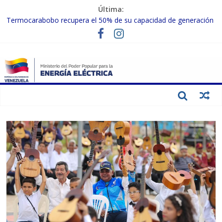
Última:
Termocarabobo recupera el 50% de su capacidad de generación
para fortalecer el SEN
MPPEE avanza en la recuperación de infraestructuras eléctricas
afectadas por los sismos
Gobierno Nacional coordina acciones con el sector privado para
fortalecer el SEN ante el «Súper Niño»
Inspeccionan trabajos de rehabilitación en instalaciones del SEN
en Carabobo
Gobierno Nacional activa plan preventivo para fortalecer el SEN
ante el fenómeno de El Niño