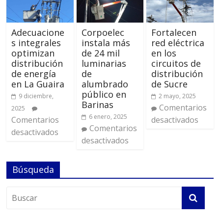
Adecuacione
Corpoelec
Fortalecen
s integrales
instala más
red eléctrica
optimizan
de 24 mil
en los
distribución
luminarias
circuitos de
de energía
de
distribución
en La Guaira
alumbrado
de Sucre
público en
9 diciembre,
2 mayo, 2025
Barinas
Comentarios
2025
6 enero, 2025
Comentarios
desactivados
Comentarios
desactivados
desactivados
Búsqueda