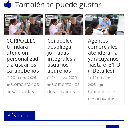
También te puede gustar
CORPOELEC
Corpoelec
Agentes
brindará
despliega
comerciales
atención
jornadas
atenderán a
personalizad
integrales a
yaracuyanos
a a usuarios
usuarios
hasta el 31-O
carabobeños
apureños
(+Detalles)
20 marzo, 2026
14 marzo, 2025
30 octubre,
Comentarios
Comentarios
2025
desactivados
desactivados
Comentarios
desactivados
Búsqueda