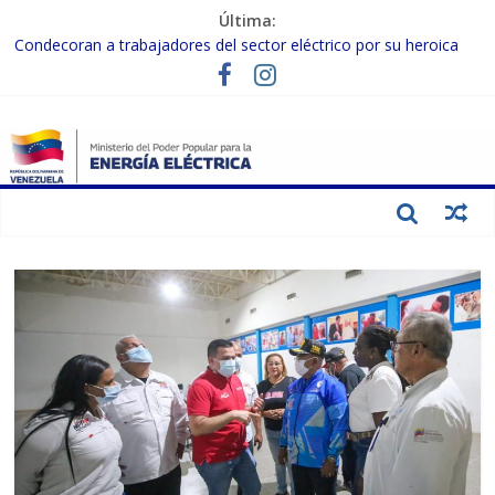
Última:
Condecoran a trabajadores del sector eléctrico por su heroica
labor tras el doble sismo del 24-J
Gobierno Nacional coordina acciones con el sector privado para
fortalecer el SEN ante el «Súper Niño»
Inspeccionan trabajos de rehabilitación en instalaciones del SEN
en Carabobo
Gobierno Nacional activa plan preventivo para fortalecer el SEN
ante el fenómeno de El Niño
Termocarabobo recupera el 50% de su capacidad de generación
para fortalecer el SEN