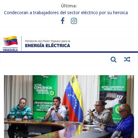
Última:
Condecoran a trabajadores del sector eléctrico por su heroica
labor tras el doble sismo del 24-J
Gobierno Nacional coordina acciones con el sector privado para
fortalecer el SEN ante el «Súper Niño»
Inspeccionan trabajos de rehabilitación en instalaciones del SEN
en Carabobo
Gobierno Nacional activa plan preventivo para fortalecer el SEN
ante el fenómeno de El Niño
Termocarabobo recupera el 50% de su capacidad de generación
para fortalecer el SEN