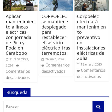
Aplican
CORPOELEC
Corpoelec
mantenimien
se mantiene
efectuará
to a líneas
desplegado
mantenimien
eléctricas
para
to
con jornada
restablecer
preventivo
de Pica y
el servicio
en
Poda en
eléctrico tras
instalaciones
Carabobo
terremotos
eléctricas de
Zulia
11 diciembre,
26 junio, 2026
Comentarios
18 enero, 2025
2024
Comentarios
Comentarios
desactivados
desactivados
desactivados
Búsqueda