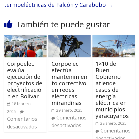
termoeléctricas de Falcón y Carabobo
→
También te puede gustar
Corpoelec
Corpoelec
1×10 del
evalúa
efectúa
Buen
ejecución de
mantenimien
Gobierno
proyectos de
to correctivo
atiende
electrificació
en redes
casos de
n en Bolívar
eléctricas
energía
mirandinas
eléctrica en
18 febrero,
municipios
29 enero, 2025
2025
yaracuyanos
Comentarios
Comentarios
28 enero, 2025
desactivados
desactivados
Comentarios
desactivados