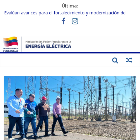
Última:
Evalúan avances para el fortalecimiento y modernización del
SEN
Inspeccionan trabajos de rehabilitación en instalaciones del SEN
en Carabobo
Gobierno Nacional activa plan preventivo para fortalecer el SEN
ante el fenómeno de El Niño
Termocarabobo recupera el 50% de su capacidad de generación
para fortalecer el SEN
Condecoran a trabajadores del sector eléctrico por su heroica
labor tras el doble sismo del 24-J