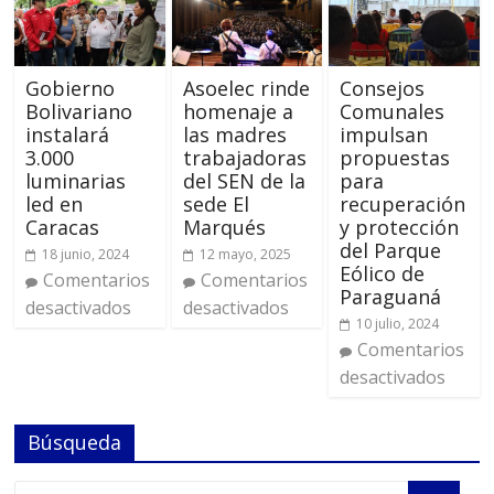
Gobierno
Asoelec rinde
Consejos
Bolivariano
homenaje a
Comunales
instalará
las madres
impulsan
3.000
trabajadoras
propuestas
luminarias
del SEN de la
para
led en
sede El
recuperación
Caracas
Marqués
y protección
del Parque
18 junio, 2024
12 mayo, 2025
Eólico de
Comentarios
Comentarios
Paraguaná
desactivados
desactivados
10 julio, 2024
Comentarios
desactivados
Búsqueda