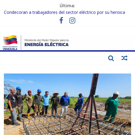
Última:
Condecoran a trabajadores del sector eléctrico por su heroica
labor tras el doble sismo del 24-J
Gobierno Nacional coordina acciones con el sector privado para
fortalecer el SEN ante el «Súper Niño»
Inspeccionan trabajos de rehabilitación en instalaciones del SEN
en Carabobo
Gobierno Nacional activa plan preventivo para fortalecer el SEN
ante el fenómeno de El Niño
Termocarabobo recupera el 50% de su capacidad de generación
para fortalecer el SEN