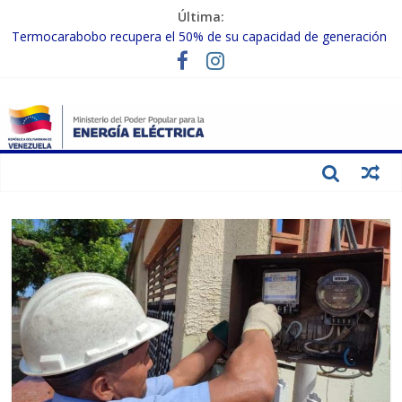
Última:
Termocarabobo recupera el 50% de su capacidad de generación
para fortalecer el SEN
MPPEE avanza en la recuperación de infraestructuras eléctricas
afectadas por los sismos
Gobierno Nacional coordina acciones con el sector privado para
fortalecer el SEN ante el «Súper Niño»
Inspeccionan trabajos de rehabilitación en instalaciones del SEN
en Carabobo
Gobierno Nacional activa plan preventivo para fortalecer el SEN
ante el fenómeno de El Niño