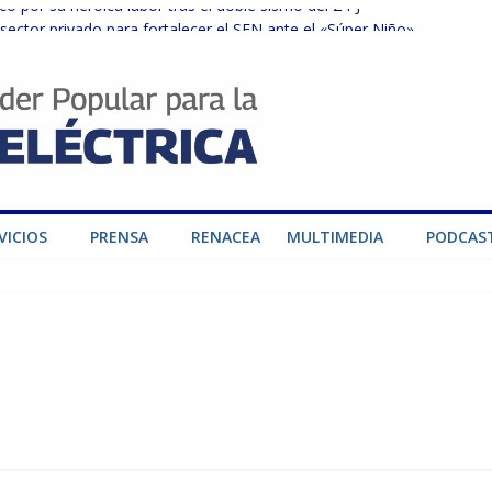
o por su heroica labor tras el doble sismo del 24-J
sector privado para fortalecer el SEN ante el «Súper Niño»
instalaciones del SEN en Carabobo
ra fortalecer el SEN ante el fenómeno de El Niño
dad de generación para fortalecer el SEN
VICIOS
PRENSA
RENACEA
MULTIMEDIA
PODCAS