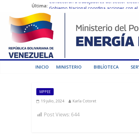
Condecoran a trabajadores del sector eléctric
Última:
Gobierno Nacional coordina acciones con el 
Inspeccionan trabajos de rehabilitación en 
Gobierno Nacional activa plan preventivo pa
Termocarabobo recupera el 50% de su capaci
INICIO
MINISTERIO
BIBLÍOTECA
SER
MPPEE
19 julio, 2024
Karla Cotoret
Post Views:
644