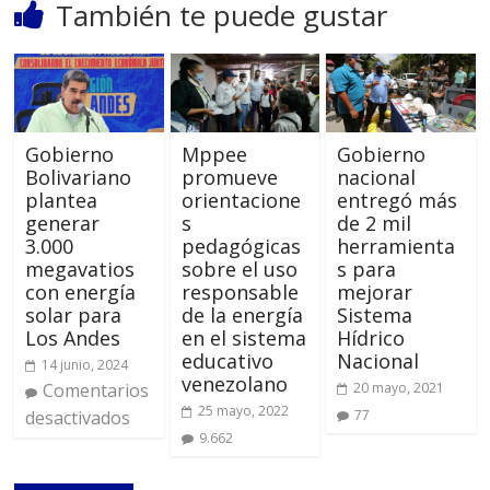
También te puede gustar
Gobierno
Mppee
Gobierno
Bolivariano
promueve
nacional
plantea
orientacione
entregó más
generar
s
de 2 mil
3.000
pedagógicas
herramienta
megavatios
sobre el uso
s para
con energía
responsable
mejorar
solar para
de la energía
Sistema
Los Andes
en el sistema
Hídrico
educativo
Nacional
14 junio, 2024
venezolano
Comentarios
20 mayo, 2021
25 mayo, 2022
desactivados
77
9.662