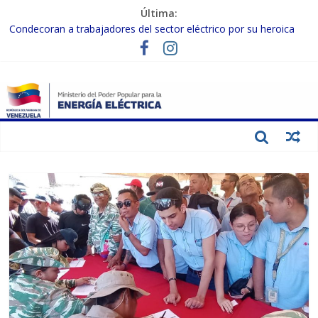
Última:
Condecoran a trabajadores del sector eléctrico por su heroica
labor tras el doble sismo del 24-J
Gobierno Nacional coordina acciones con el sector privado para
fortalecer el SEN ante el «Súper Niño»
Inspeccionan trabajos de rehabilitación en instalaciones del SEN
en Carabobo
Gobierno Nacional activa plan preventivo para fortalecer el SEN
ante el fenómeno de El Niño
Termocarabobo recupera el 50% de su capacidad de generación
para fortalecer el SEN