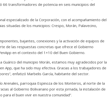
aló 66 transformadores de potencia en seis municipios del
onal especializado de la Corporación, con el acompañamiento del
ias situadas de los municipios: Crespo, Morán, Palavecino,
mponentes, bajantes, conexiones y la activación de equipos de
arte de las respuestas concretas que ofrece el Gobierno
a VenApp en el contexto del 1×10 del Buen Gobierno.
uia Guárico del municipio Morán, estamos muy agradecidos por la
Ven App, que ha sido muy efectiva. Gracias a los trabajadores de
bores”, enfatizó Marbelis García, habitante del sector.
ío Arenales, parroquia Espinoza de los Monteros, al norte de la
acias al Gobierno Bolivariano por esta jornada, la instalación de
co para el buen vivir en nuestra comunidad”.