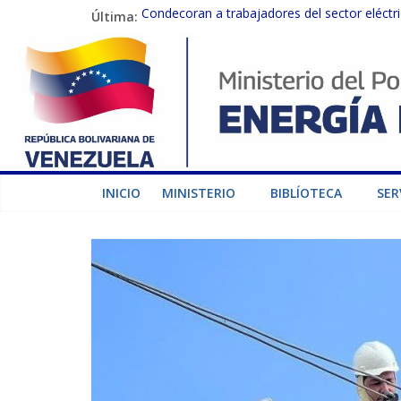
Última:
Condecoran a trabajadores del sector eléctric
Gobierno Nacional coordina acciones con el 
Inspeccionan trabajos de rehabilitación en 
Gobierno Nacional activa plan preventivo pa
Termocarabobo recupera el 50% de su capaci
INICIO
MINISTERIO
BIBLÍOTECA
SER