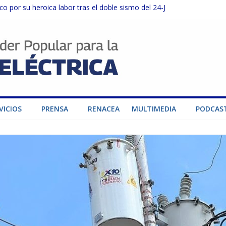
o por su heroica labor tras el doble sismo del 24-J
sector privado para fortalecer el SEN ante el «Súper Niño»
instalaciones del SEN en Carabobo
ra fortalecer el SEN ante el fenómeno de El Niño
dad de generación para fortalecer el SEN
VICIOS
PRENSA
RENACEA
MULTIMEDIA
PODCAS