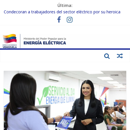
Última:
Condecoran a trabajadores del sector eléctrico por su heroica
labor tras el doble sismo del 24-J
Evalúan avances para el fortalecimiento y modernización del
SEN
Inspeccionan trabajos de rehabilitación en instalaciones del SEN
en Carabobo
Gobierno Nacional activa plan preventivo para fortalecer el SEN
ante el fenómeno de El Niño
Termocarabobo recupera el 50% de su capacidad de generación
para fortalecer el SEN