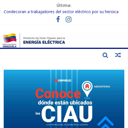
Última:
Condecoran a trabajadores del sector eléctrico por su heroica
labor tras el doble sismo del 24-J
Gobierno Nacional coordina acciones con el sector privado para
fortalecer el SEN ante el «Súper Niño»
Inspeccionan trabajos de rehabilitación en instalaciones del SEN
en Carabobo
Gobierno Nacional activa plan preventivo para fortalecer el SEN
ante el fenómeno de El Niño
Termocarabobo recupera el 50% de su capacidad de generación
para fortalecer el SEN