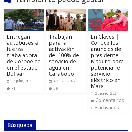
Entregan
Trabajan
En Claves |
autobuses a
para la
Conoce los
fuerza
activación
anuncios del
trabajadora
del 100% del
presidente
de Corpoelec
servicio de
Maduro para
en el estado
agua en
potenciar el
Bolívar
Carabobo
servicio
eléctrico en
12 julio, 2021
4 mayo, 2022
Mara
71
79
20 junio, 2024
Comentarios
desactivados
Búsqueda