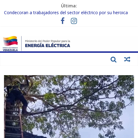
Última:
Condecoran a trabajadores del sector eléctrico por su heroica
labor tras el doble sismo del 24-J
Gobierno Nacional coordina acciones con el sector privado para
fortalecer el SEN ante el «Súper Niño»
Inspeccionan trabajos de rehabilitación en instalaciones del SEN
en Carabobo
Gobierno Nacional activa plan preventivo para fortalecer el SEN
ante el fenómeno de El Niño
Termocarabobo recupera el 50% de su capacidad de generación
para fortalecer el SEN