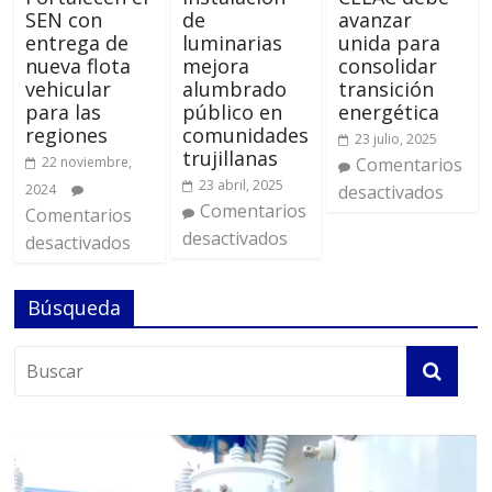
SEN con
de
avanzar
entrega de
luminarias
unida para
nueva flota
mejora
consolidar
vehicular
alumbrado
transición
para las
público en
energética
regiones
comunidades
23 julio, 2025
trujillanas
22 noviembre,
Comentarios
23 abril, 2025
2024
desactivados
Comentarios
Comentarios
desactivados
desactivados
Búsqueda