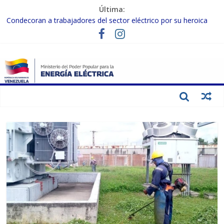
Última:
Condecoran a trabajadores del sector eléctrico por su heroica
labor tras el doble sismo del 24-J
Gobierno Nacional coordina acciones con el sector privado para
fortalecer el SEN ante el «Súper Niño»
Inspeccionan trabajos de rehabilitación en instalaciones del SEN
en Carabobo
Gobierno Nacional activa plan preventivo para fortalecer el SEN
ante el fenómeno de El Niño
Termocarabobo recupera el 50% de su capacidad de generación
para fortalecer el SEN