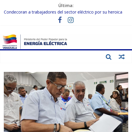
Última:
Condecoran a trabajadores del sector eléctrico por su heroica
labor tras el doble sismo del 24-J
Gobierno Nacional coordina acciones con el sector privado para
fortalecer el SEN ante el «Súper Niño»
Inspeccionan trabajos de rehabilitación en instalaciones del SEN
en Carabobo
Gobierno Nacional activa plan preventivo para fortalecer el SEN
ante el fenómeno de El Niño
Termocarabobo recupera el 50% de su capacidad de generación
para fortalecer el SEN