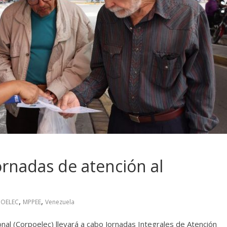
ornadas de atención al
,
,
OELEC
MPPEE
Venezuela
onal (Corpoelec) llevará a cabo Jornadas Integrales de Atención