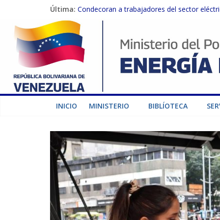
Última:
Condecoran a trabajadores del sector eléctric
Gobierno Nacional coordina acciones con el 
Inspeccionan trabajos de rehabilitación en 
Gobierno Nacional activa plan preventivo pa
Termocarabobo recupera el 50% de su capaci
INICIO
MINISTERIO
BIBLÍOTECA
SER