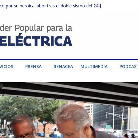
o por su heroica labor tras el doble sismo del 24-J
sector privado para fortalecer el SEN ante el «Súper Niño»
instalaciones del SEN en Carabobo
ra fortalecer el SEN ante el fenómeno de El Niño
dad de generación para fortalecer el SEN
VICIOS
PRENSA
RENACEA
MULTIMEDIA
PODCAS