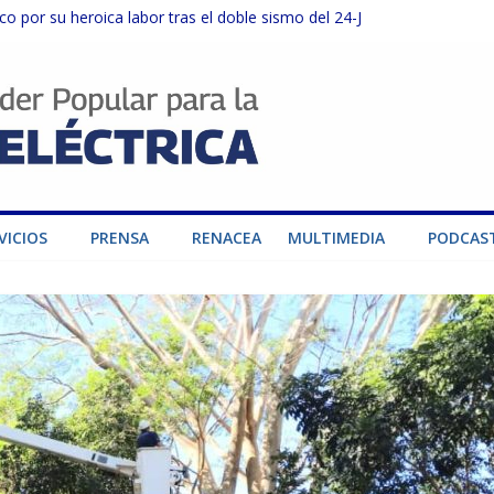
o por su heroica labor tras el doble sismo del 24-J
sector privado para fortalecer el SEN ante el «Súper Niño»
instalaciones del SEN en Carabobo
ra fortalecer el SEN ante el fenómeno de El Niño
dad de generación para fortalecer el SEN
VICIOS
PRENSA
RENACEA
MULTIMEDIA
PODCAS