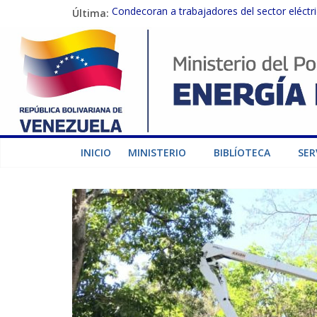
Última:
Condecoran a trabajadores del sector eléctric
Gobierno Nacional coordina acciones con el 
Inspeccionan trabajos de rehabilitación en 
Gobierno Nacional activa plan preventivo pa
Termocarabobo recupera el 50% de su capaci
INICIO
MINISTERIO
BIBLÍOTECA
SER