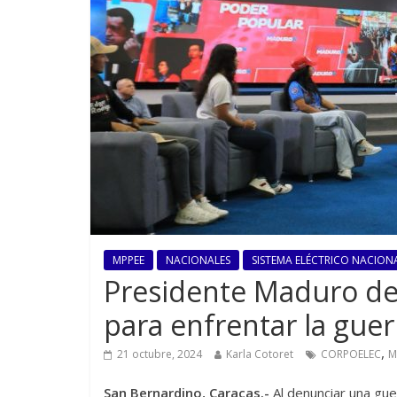
MPPEE
NACIONALES
SISTEMA ELÉCTRICO NACIONA
Presidente Maduro des
para enfrentar la guer
,
21 octubre, 2024
Karla Cotoret
CORPOELEC
M
San Bernardino, Caracas.-
Al denunciar una guer