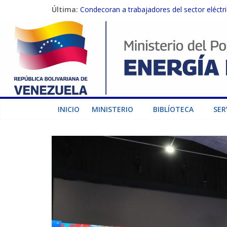
Última:
Condecoran a trabajadores del sector eléctric
Gobierno Nacional coordina acciones con el 
Inspeccionan trabajos de rehabilitación en 
Gobierno Nacional activa plan preventivo pa
Termocarabobo recupera el 50% de su capaci
INICIO
MINISTERIO
BIBLÍOTECA
SER