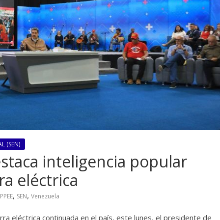
L (SEN)
taca inteligencia popular
ra eléctrica
,
,
PPEE
SEN
Venezuela
ra eléctrica continuada en el país, este lunes, el presidente de