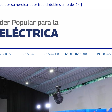
o por su heroica labor tras el doble sismo del 24-J
sector privado para fortalecer el SEN ante el «Súper Niño»
instalaciones del SEN en Carabobo
ra fortalecer el SEN ante el fenómeno de El Niño
dad de generación para fortalecer el SEN
VICIOS
PRENSA
RENACEA
MULTIMEDIA
PODCAS