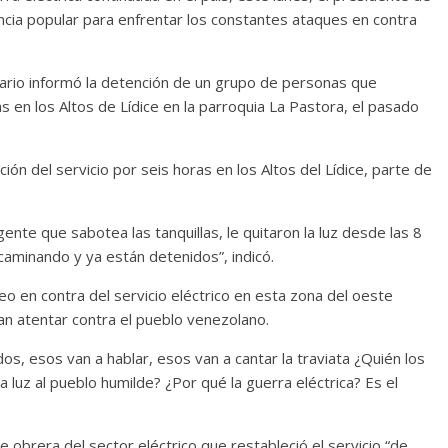
encia popular para enfrentar los constantes ataques en contra
ario informó la detención de un grupo de personas que
as en los Altos de Lídice en la parroquia La Pastora, el pasado
ón del servicio por seis horas en los Altos del Lídice, parte de
ente que sabotea las tanquillas, le quitaron la luz desde las 8
caminando y ya están detenidos”, indicó.
o en contra del servicio eléctrico en esta zona del oeste
n atentar contra el pueblo venezolano.
s, esos van a hablar, esos van a cantar la traviata ¿Quién los
luz al pueblo humilde? ¿Por qué la guerra eléctrica? Es el
e obrera del sector eléctrico que restableció el servicio “de