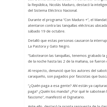
la República, Nicolás Maduro, destacó la intelig
del Sistema Eléctrico Nacional.
Durante el programa “Con Maduro +”, el Mandat
atentaron contra las tanquillas eléctricas ubicad
sábado 19 de octubre.
Detalló que estas personas causaron la interrupci
La Pastora y Gato Negro.
“Sabotearon las tanquillas, tenemos grabado la g
de la noche hasta las 2 de la mañana, se fueron 
Al respecto, denunció que los autores del sabote
caraqueño, son pagados por fascistas que busca
“¿Quién paga a esa gente? Ahí están ya capturado
paga? ¿Quién los manda? ¿Por qué le sabotean la 
fascismo”, manifestó el Dignatario.
Ante ello, destacó la pronta respuesta de la clas